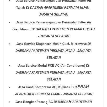
Jasa
Service Pemasangan dan Perawatan Filter Air
Tanah
DI DAERAH APARTEMEN PERMATA HIJAU -
JAKARTA SELATAN
Jasa
Service Pemasangan dan Perawatan Filter Air
Siap Minum
DI DAERAH
APARTEMEN PERMATA HIJAU
- JAKARTA SELATAN
Jasa
Service Dispenser, Mesin Cuci, Microwave
DI
DAERAH
APARTEMEN PERMATA HIJAU - JAKARTA
SELATAN
Jasa
Service Modul PCB AC (Air Conditioner)
DI
DAERAH APARTEMEN PERMATA HIJAU - JAKARTA
SELATAN
ER
AH
Jasa
Ganti Kompresor AC, Kulkas
DI DA
APARTEMEN PERMATA HIJAU - JAKARTA SELATAN
H
Jasa
Bongkar Pasang AC
DI DAERA
APARTEMEN