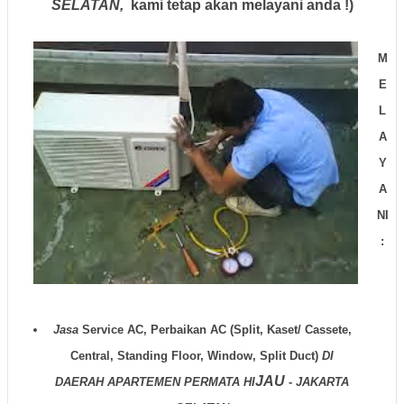
SELATAN,
kami tetap akan melayani anda !)
M
E
L
A
Y
A
NI
:
Jasa
Service AC, Perbaikan AC (Split, Kaset/ Cassete,
Central, Standing Floor, Window, Split Duct)
DI
JAU
DAERAH
APARTEMEN PERMATA HI
- JAKARTA