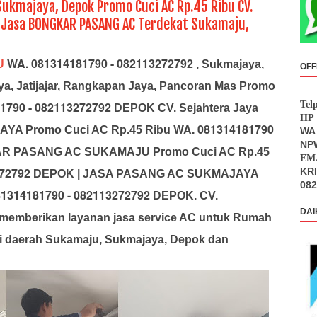
ukmajaya, Depok Promo Cuci AC Rp.45 Ribu CV.
a Jasa BONGKAR PASANG AC Terdekat Sukamaju,
WA. 081314181790 - 082113272792
U
, Sukmajaya,
OFF
aya, Jatijajar, Rangkapan Jaya, Pancoran Mas Promo
1790 - 082113272792
Tel
DEPOK CV. Sejahtera Jaya
HP 
WA. 081314181790
AYA Promo Cuci AC Rp.45 Ribu
WA 
NPW
R PASANG AC SUKAMAJU Promo Cuci AC Rp.45
EMA
272792
KR
DEPOK | JASA PASANG AC SUKMAJAYA
082
1314181790 - 082113272792
DEPOK. CV.
DAI
memberikan layanan jasa service AC untuk Rumah
i daerah Sukamaju, Sukmajaya, Depok dan