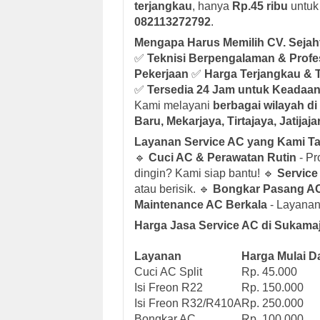
terjangkau
, hanya
Rp.45 ribu
untuk
082113272792
.
Mengapa Harus Memilih CV. Sejah
✅
Teknisi Berpengalaman & Profe
Pekerjaan
✅
Harga Terjangkau & 
✅
Tersedia 24 Jam untuk Keadaan
Kami melayani
berbagai wilayah d
Baru, Mekarjaya, Tirtajaya, Jatij
Layanan Service AC yang Kami T
🔹
Cuci AC & Perawatan Rutin
- P
dingin? Kami siap bantu! 🔹
Service
atau berisik. 🔹
Bongkar Pasang A
Maintenance AC Berkala
- Layanan 
Harga Jasa Service AC di Sukamaj
Layanan
Harga Mulai Da
Cuci AC Split
Rp. 45.000
Isi Freon R22
Rp. 150.000
Isi Freon R32/R410A
Rp. 250.000
Bongkar AC
Rp. 100.000