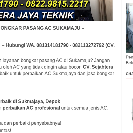
BONGKAR PASANG AC SUKAMAJU –
 – Hubungi WA. 081314181790 - 082113272792 (CV.
Pen
 layanan bongkar pasang AC di Sukamaju? Jangan
Bek
oleh AC yang tidak dingin atau bocor!
CV. Sejahtera
erbaik untuk perbaikan AC Sukmajaya dan jasa bongkar
CH
rbaik di Sukmajaya, Depok
an
perbaikan AC profesional
untuk semua jenis AC,
a dan perbaiki penyebabnya!
untas!