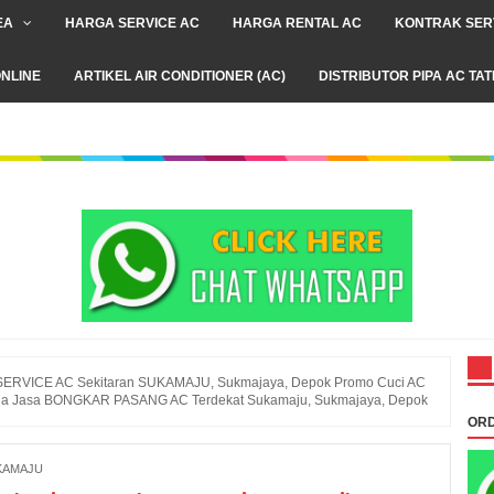
EA
HARGA SERVICE AC
HARGA RENTAL AC
KONTRAK SER
NLINE
ARTIKEL AIR CONDITIONER (AC)
DISTRIBUTOR PIPA AC TA
SERVICE AC Sekitaran SUKAMAJU, Sukmajaya, Depok Promo Cuci AC
yedia Jasa BONGKAR PASANG AC Terdekat Sukamaju, Sukmajaya, Depok
ORD
UKAMAJU