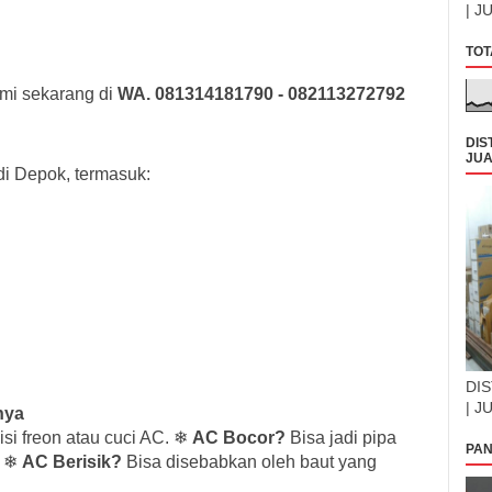
| J
TOT
mi sekarang di
WA. 081314181790 - 082113272792
DIS
JUA
 di Depok, termasuk:
DIS
| J
nya
isi freon atau cuci AC. ❄
AC Bocor?
Bisa jadi pipa
PAN
. ❄
AC Berisik?
Bisa disebabkan oleh baut yang