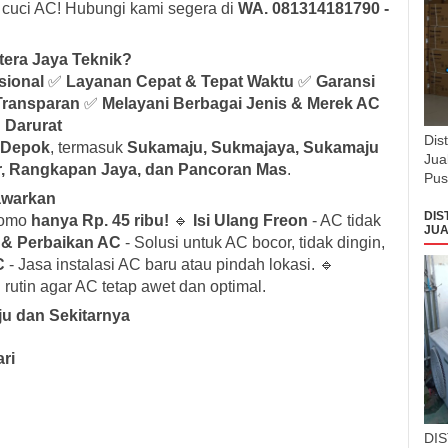
 cuci AC! Hubungi kami segera di
WA. 081314181790 -
tera Jaya Teknik?
sional
✅
Layanan Cepat & Tepat Waktu
✅
Garansi
Transparan
✅
Melayani Berbagai Jenis & Merek AC
 Darurat
Dis
i Depok
, termasuk
Sukamaju, Sukmajaya, Sukamaju
Jua
ajar, Rangkapan Jaya, dan Pancoran Mas
.
Pus
awarkan
DIS
romo
hanya Rp. 45 ribu!
🔹
Isi Ulang Freon
- AC tidak
JUA
 & Perbaikan AC
- Solusi untuk AC bocor, tidak dingin,
C
- Jasa instalasi AC baru atau pindah lokasi. 🔹
rutin agar AC tetap awet dan optimal.
u dan Sekitarnya
ri
DI