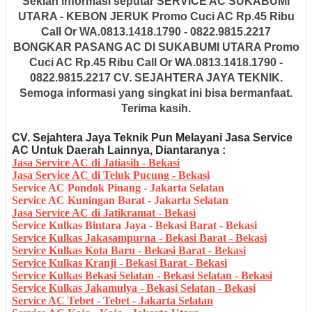
Sekian informasi seputar
SERVICE AC SUKABUMI
UTARA - KEBON JERUK Promo Cuci AC Rp.45 Ribu
Call Or WA.0813.1418.1790 - 0822.9815.2217
BONGKAR PASANG AC DI SUKABUMI UTARA Promo
Cuci AC Rp.45 Ribu Call Or WA.0813.1418.1790 -
0822.9815.2217 CV. SEJAHTERA JAYA TEKNIK.
Semoga informasi yang singkat ini bisa bermanfaat.
Terima kasih.
CV. Sejahtera Jaya Teknik Pun Melayani Jasa Service
AC Untuk Daerah Lainnya, Diantaranya :
Jasa Service AC di Jatiasih - Bekasi
Jasa Service AC di Teluk Pucung - Bekasi
Service AC Pondok Pinang - Jakarta Selatan
Service AC Kuningan Barat - Jakarta Selatan
Jasa Service AC di Jatikramat - Bekasi
Service Kulkas Bintara Jaya - Bekasi Barat - Bekasi
Service Kulkas Jakasampurna - Bekasi Barat - Bekasi
Service Kulkas Kota Baru - Bekasi Barat - Bekasi
Service Kulkas Kranji - Bekasi Barat - Bekasi
Service Kulkas Bekasi Selatan - Bekasi Selatan - Bekasi
Service Kulkas Jakamulya - Bekasi Selatan - Bekasi
Service AC Tebet - Tebet - Jakarta Selatan