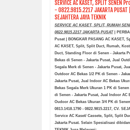
SERVICE AC KASET, SPLIT SENEN Pro
- 0822.9815.2217 JAKARTA PUSAT |
SEJAHTERA JAYA TEKNIK
SERVICE AC KASET, SPLIT, RUMAH SENEN 
0822.9815.2217 JAKARTA PUSAT
| PERBAI
Pusat | BONGKAR PASANG AC KASET, Spl
AC KASET, Split, Split Duct, Rumah, Kos
Duct, Standing Floor di
Senen - Jakarta P
Bekas di
Senen - Jakarta Pusat
, Jual Out
Segala Merk di
Senen - Jakarta Pusat
, Ju
Outdoor AC Bekas 1/2 PK di
Senen - Jaka
Jakarta Pusat
, Jual Indoor AC Bekas Uku
Bekas Segala Merk Ukuran 1 PK di
Senen 
di
Senen - Jakarta Pusat
, Jual Indoor AC
Oudoor AC Bekas Ukuran 3/4 PK di
Senen
0813.1418.1790 - 0822.9815.2217, CV. S
Service AC Kaset/ Cassete, Split, Split 
Jakarta Pusat
. Selain Spesialisasi dibi
TEKNIK Juga Melayani: