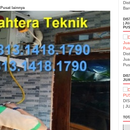
Dis
 Pusat lainnya
Bar
DIS
| J
PUS
Dis
Jua
Pus
DIS
JUA
DI
| J
TOT