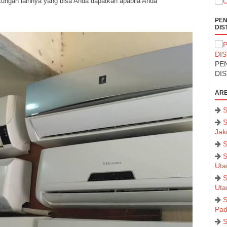
ungan lainnya yang bisa Anda dapatkan apabila Anda
PEN
DIS
PEN
DI
ARE
S
S
Jak
S
S
Uta
S
Uta
S
Pad
S