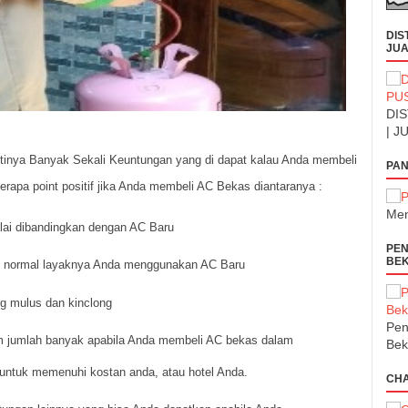
DIS
JUA
DIS
| J
inya Banyak Sekali Keuntungan yang di dapat kalau Anda membeli
PAN
rapa point positif jika Anda membeli AC Bekas diantaranya :
Men
alai dibandingkan dengan AC Baru
PEN
BEK
in normal layaknya Anda menggunakan AC Baru
g mulus dan kinclong
Pen
 jumlah banyak apabila Anda membeli AC bekas dalam
Bek
 untuk memenuhi kostan anda, atau hotel Anda.
CH