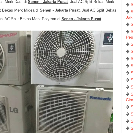
kas Merk Dast di
Senen - Jakarta Pusat
, Jual AC Split Bekas Merk
S
it Bekas Merk Midea di
Senen - Jakarta Pusat
, Jual AC Split Bekas
S
Jak
ual AC Split Bekas Merk Polytron di
Senen - Jakarta Pusat
S
S
Pes
S
S
S
S
S
S
S
S
Cim
S
S
S
S