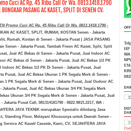
mo Cuci AC Rp. 45 Ribu Call Or Wa. 0813.1418.1790
 BONGKAR PASANG AC KASET, SPLIT DI SENEN CV.
Promo Cuci AC Rp. 45 Ribu Call Or Wa. 0813.1418.1790 -
OFF
KAN AC KASET, SPLIT, RUMAH, KOSTAN Senen - Jakarta
it, Rumah, Kostan di
Senen - Jakarta Pusat
| JASA PASANG
Tel
tan
Senen - Jakarta Pusat
, Tambah Freon AC Kaset, Split, Split
HP 
usat
, Jual AC Bekas di
Senen - Jakarta Pusat
, Jual Indoor AC
WA 
NPW
door AC Bekas di
Senen - Jakarta Pusat
, Jual AC Bekas 1/2 PK
EMA
al Indoor AC Bekas 1/2 PK Di
Senen - Jakarta Pusat
, Jual
KR
rta Pusat
, Jual AC Bekas Ukuran 1 PK Segala Merk di
Senen -
082
ran 1 PK Segala Merk di
Senen - Jakarta Pusat
, Jual Oudoor AC
DAI
- Jakarta Pusat
, Jual AC Bekas Ukuran 3/4 PK Segala Merk
 Bekas Ukuran 3/4 PK Segala Merk di
Senen - Jakarta Pusat
, Jual
 - Jakarta Pusat
Call, 081314181790 - 0822.9815.2217, WA :
DIS
EJAHTERA JAYA TEKNIK merupakan Spesialis dibidang Jasa
DAI
Duct, Standing Floor, Melayani Khususnya untuk Daerah
Senen -
dang Service AC Kaset/ Cassete, Kami, CV. SEJAHTERA JAYA