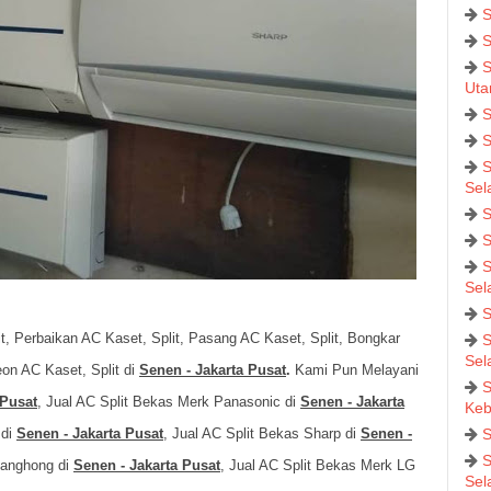
S
S
S
Uta
S
S
S
Sel
S
S
S
Sel
S
t, Perbaikan AC Kaset, Split, Pasang AC Kaset, Split, Bongkar
S
Sel
eon AC Kaset, Split di
Senen - Jakarta Pusat
.
Kami Pun Melayani
S
 Pusat
, Jual AC Split Bekas Merk Panasonic di
Senen - Jakarta
Keb
 di
Senen - Jakarta Pusat
, Jual AC Split Bekas Sharp di
Senen -
S
S
hanghong di
Senen - Jakarta Pusat
, Jual AC Split Bekas Merk LG
Sel