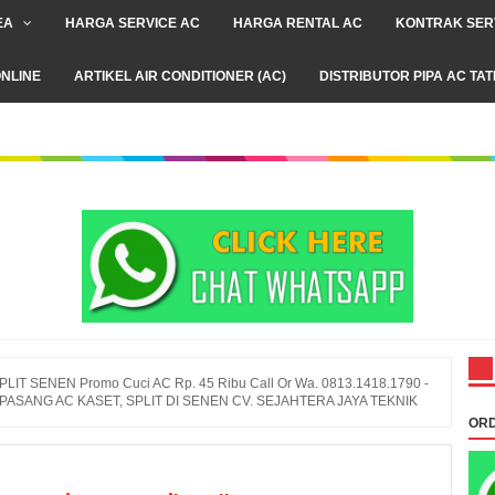
EA
HARGA SERVICE AC
HARGA RENTAL AC
KONTRAK SER
NLINE
ARTIKEL AIR CONDITIONER (AC)
DISTRIBUTOR PIPA AC TA
LIT SENEN Promo Cuci AC Rp. 45 Ribu Call Or Wa. 0813.1418.1790 -
PASANG AC KASET, SPLIT DI SENEN CV. SEJAHTERA JAYA TEKNIK
ORD