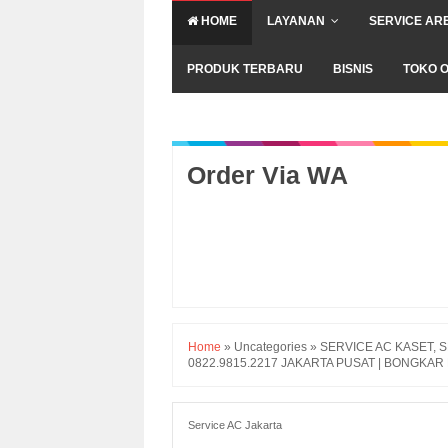
HOME
LAYANAN
SERVICE AR
PRODUK TERBARU
BISNIS
TOKO O
Order Via WA
Home
»
Uncategories
»
SERVICE AC KASET, SP
0822.9815.2217 JAKARTA PUSAT | BONGKAR 
Service AC Jakarta