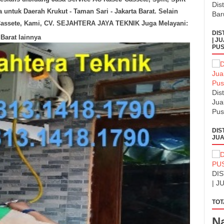
Dis
ya untuk Daerah
Krukut - Taman Sari - Jakarta Barat
. Selain
Bar
/ Cassete, Kami, CV. SEJAHTERA JAYA TEKNIK Juga Melayani:
DIS
Barat lainnya
| J
PUS
Dis
Jua
Pus
DIS
JUA
DI
| J
TOT
N