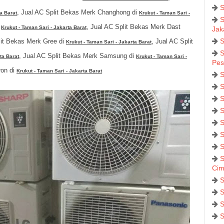
S
, Jual AC Split Bekas Merk Changhong di
a Barat
Krukut - Taman Sari -
S
i
, Jual AC Split Bekas Merk Dast
Krukut - Taman Sari - Jakarta Barat
Jak
S
lit Bekas Merk Gree di
, Jual AC Split
Krukut - Taman Sari - Jakarta Barat
S
, Jual AC Split Bekas Merk Samsung di
ta Barat
Krukut - Taman Sari -
Pes
ron di
Krukut - Taman Sari - Jakarta Barat
S
S
S
S
S
S
S
S
Cim
S
S
S
S