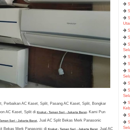
S
S
S
Uta
S
S
S
Sel
S
S
S
Sel
S
S
Sel
S
t, Perbaikan AC Kaset, Split, Pasang AC Kaset, Split, Bongkar
Keb
eon AC Kaset, Split di
.
Kami Pun
Krukut - Taman Sari - Jakarta Barat
S
, Jual AC Split Bekas Merk Panasonic
Taman Sari - Jakarta Barat
S
Sel
lit Bekas Merk Panasonic di
, Jual AC
Krukut - Taman Sari - Jakarta Barat