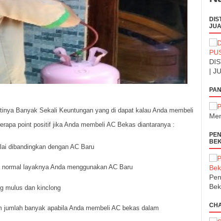
DIS
JUA
DIS
| J
PAN
inya Banyak Sekali Keuntungan yang di dapat kalau Anda membeli
Men
rapa point positif jika Anda membeli AC Bekas diantaranya :
PEN
BEK
alai dibandingkan dengan AC Baru
in normal layaknya Anda menggunakan AC Baru
Pen
Bek
g mulus dan kinclong
CH
 jumlah banyak apabila Anda membeli AC bekas dalam