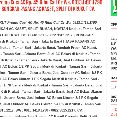
omo Cuci AC Rp. 45 Ribu Call Or Wa. 0813.1418.1790
 BONGKAR PASANG AC KASET, SPLIT DI KRUKUT CV.
 Promo Cuci AC Rp. 45 Ribu Call Or Wa. 0813.1418.1790 -
OFF
KAN AC KASET, SPLIT, RUMAH, KOSTAN Krukut - Taman Sari
u Call Or Wa. 0813.1418.1790 - 0822.9815.2217 | BONGKAR
Tel
n di
Krukut - Taman Sari - Jakarta Barat
| JASA PASANG AC
HP 
Krukut - Taman Sari - Jakarta Barat
, Tambah Freon AC Kaset,
WA 
NPW
 - Taman Sari - Jakarta Barat
, Jual AC Bekas di
Krukut - Taman
EMA
 di
Krukut - Taman Sari - Jakarta Barat
, Jual Outdoor AC Bekas
KR
al AC Bekas 1/2 PK Segala Merk di
Krukut - Taman Sari - Jakarta
082
kut - Taman Sari - Jakarta Barat
, Jual Outdoor AC Bekas 1/2 PK
DAI
al AC Bekas Ukuran 1 PK Segala Merk di
Krukut - Taman Sari -
an 1 PK Segala Merk di
Krukut - Taman Sari - Jakarta Barat
, Jual
PK di
Krukut - Taman Sari - Jakarta Barat
, Jual AC Bekas Ukuran
DIS
 - Jakarta Barat
, Jual Indoor AC Bekas Ukuran 3/4 PK Segala
DAI
t
, Jual Oudoor AC Bekas Ukuran 3/4 PK di
Krukut - Taman Sari
815.2217, WA : 0813.1418.1790 - 0822.9815.2217, CV.
is dibidang Jasa Service AC Kaset/ Cassete, Split, Split