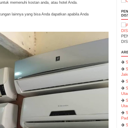
 untuk memenuhi kostan anda, atau hotel Anda.
PEN
ungan lainnya yang bisa Anda dapatkan apabila Anda
DIS
PEN
DI
ARE
S
S
Jak
S
S
Uta
S
Uta
S
Pad
S