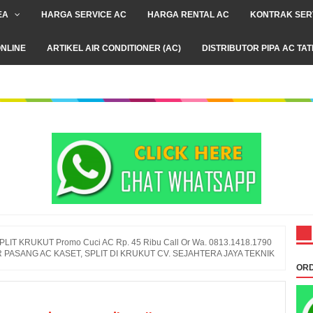
EA
HARGA SERVICE AC
HARGA RENTAL AC
KONTRAK SER
NLINE
ARTIKEL AIR CONDITIONER (AC)
DISTRIBUTOR PIPA AC TA
LIT KRUKUT Promo Cuci AC Rp. 45 Ribu Call Or Wa. 0813.1418.1790
R PASANG AC KASET, SPLIT DI KRUKUT CV. SEJAHTERA JAYA TEKNIK
ORD