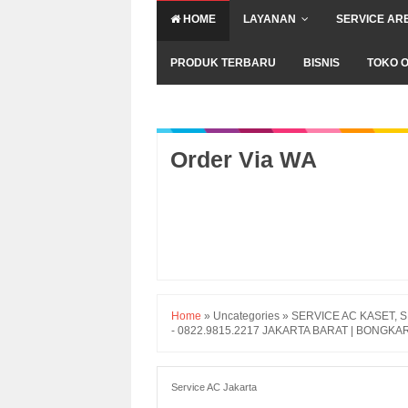
HOME
LAYANAN
SERVICE AR
PRODUK TERBARU
BISNIS
TOKO O
Order Via WA
Home
»
Uncategories
»
SERVICE AC KASET, SP
- 0822.9815.2217 JAKARTA BARAT | BONGKA
Service AC Jakarta