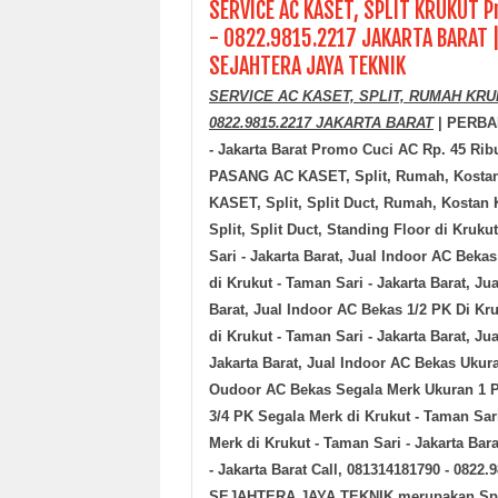
SERVICE AC KASET, SPLIT KRUKUT Pr
- 0822.9815.2217 JAKARTA BARAT |
SEJAHTERA JAYA TEKNIK
SERVICE AC KASET, SPLIT, RUMAH KRUKUT
0822.9815.2217 JAKARTA BARAT
| PERBAI
- Jakarta Barat Promo Cuci AC Rp. 45 Rib
PASANG AC KASET, Split, Rumah, Kosta
KASET, Split, Split Duct, Rumah, Kostan
Split, Split Duct, Standing Floor di
Krukut
Sari - Jakarta Barat
, Jual Indoor AC Bekas
di
Krukut - Taman Sari - Jakarta Barat
, Ju
Barat
, Jual Indoor AC Bekas 1/2 PK Di
Kru
di
Krukut - Taman Sari - Jakarta Barat
, Ju
Jakarta Barat
, Jual Indoor AC Bekas Ukur
Oudoor AC Bekas Segala Merk Ukuran 1 
3/4 PK Segala Merk di
Krukut - Taman Sari
Merk di
Krukut - Taman Sari - Jakarta Bara
- Jakarta Barat
Call, 081314181790 - 0822.9
SEJAHTERA JAYA TEKNIK merupakan Spesial