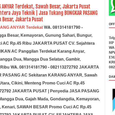
G ANYAR Terdekat, Sawah Besar, Jakarta Pusat
ahtera Jaya Teknik | Jasa Tukang BONGKAR PASANG
 Besar, Jakarta Pusat
OFF
WA. 081314181790 -
RANG ANYAR Terdekat
gga Besar, Kemayoran, Gunung Sahari, Bungur,
Tel
HP 
ci AC Rp.45 Ribu JAKARTA PUSAT CV. Sejahtera
WA 
IKAN AC Panggilan Terdekat Karang Anyar,
NPW
EMA
ngga Dua, Mangga Dua Selatan, Gambir,
KR
WA. 081314181790 - 082113272792
 Ribu
JAKARTA
082
R PASANG AC Sekitaran KARANG ANYAR, Sawah
DAI
 Utara, Cikini, Menteng Promo Cuci AC Rp.45
272792
JAKARTA PUSAT | Penyedia JASA PASANG
 Mangga Dua, Gajah Mada, Gondangdia, Kemayoran,
n, Kenari, SAWAH BESAR Promo Cuci AC Rp.45
272792
JAKARTA PUSAT. CV. SEJAHTERA JAYA