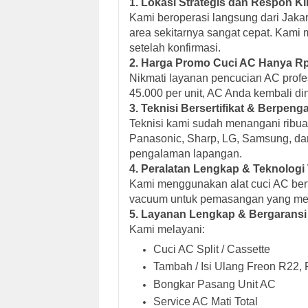
1. Lokasi Strategis dan Respon Kil
Kami beroperasi langsung dari Jaka
area sekitarnya sangat cepat. Kami 
setelah konfirmasi.
2. Harga Promo Cuci AC Hanya Rp
Nikmati layanan pencucian AC prof
45.000 per unit, AC Anda kembali din
3. Teknisi Bersertifikat & Berpen
Teknisi kami sudah menangani ribuan
Panasonic, Sharp, LG, Samsung, dan l
pengalaman lapangan.
4. Peralatan Lengkap & Teknologi 
Kami menggunakan alat cuci AC berte
vacuum untuk pemasangan yang menj
5. Layanan Lengkap & Bergaransi
Kami melayani:
Cuci AC Split / Cassette
Tambah / Isi Ulang Freon R22,
Bongkar Pasang Unit AC
Service AC Mati Total