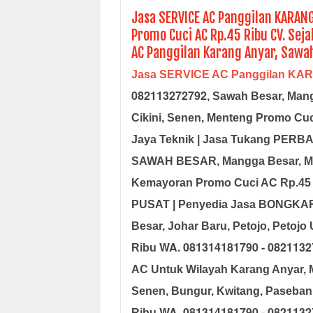
Jasa SERVICE AC Panggilan KARAN
Promo Cuci AC Rp.45 Ribu CV. Sej
AC Panggilan Karang Anyar, Sawah
Jasa SERVICE AC Panggilan KA
082113272792
, Sawah Besar, Man
Cikini, Senen, Menteng Promo Cu
Jaya Teknik | Jasa Tukang PERBA
SAWAH BESAR, Mangga Besar, Ma
Kemayoran Promo Cuci AC Rp.45
PUSAT | Penyedia Jasa BONGKA
Besar, Johar Baru, Petojo, Petojo
WA. 081314181790 - 082113
Ribu
AC Untuk Wilayah Karang Anyar,
Senen, Bungur, Kwitang, Paseba
WA. 081314181790 - 082113
Ribu