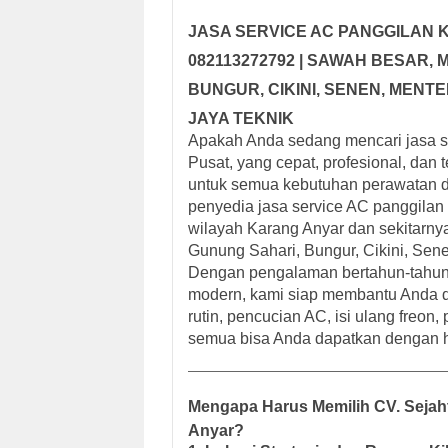
JASA SERVICE AC PANGGILAN K
082113272792 | SAWAH BESAR
BUNGUR, CIKINI, SENEN, MENTEN
JAYA TEKNIK
Apakah Anda sedang mencari jasa se
Pusat, yang cepat, profesional, dan
untuk semua kebutuhan perawatan d
penyedia jasa service AC panggila
wilayah Karang Anyar dan sekitarn
Gunung Sahari, Bungur, Cikini, Sen
Dengan pengalaman bertahun-tahun, te
modern, kami siap membantu Anda da
rutin, pencucian AC, isi ulang freo
semua bisa Anda dapatkan dengan ha
Mengapa Harus Memilih CV. Sejaht
Anyar?