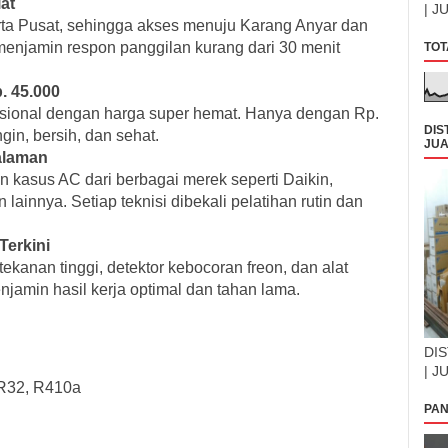
at
| J
rta Pusat, sehingga akses menuju Karang Anyar dan
menjamin respon panggilan kurang dari 30 menit
TOT
. 45.000
esional dengan harga super hemat. Hanya dengan Rp.
DIS
gin, bersih, dan sehat.
JUA
galaman
 kasus AC dari berbagai merek seperti Daikin,
ainnya. Setiap teknisi dibekali pelatihan rutin dan
Terkini
kanan tinggi, detektor kebocoran freon, dan alat
amin hasil kerja optimal dan tahan lama.
DIS
| J
 R32, R410a
PAN