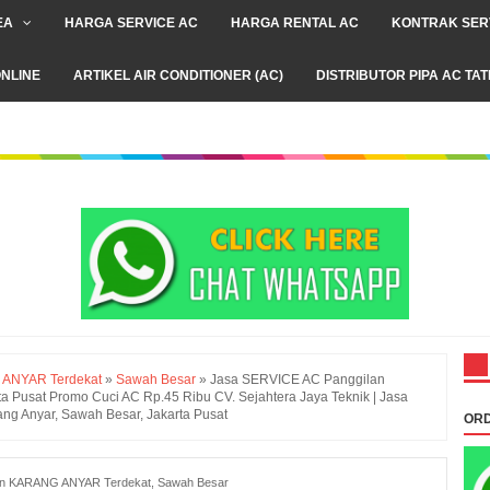
EA
HARGA SERVICE AC
HARGA RENTAL AC
KONTRAK SER
NLINE
ARTIKEL AIR CONDITIONER (AC)
DISTRIBUTOR PIPA AC TA
 ANYAR Terdekat
»
Sawah Besar
»
Jasa SERVICE AC Panggilan
 Pusat Promo Cuci AC Rp.45 Ribu CV. Sejahtera Jaya Teknik | Jasa
 Anyar, Sawah Besar, Jakarta Pusat
ORD
an KARANG ANYAR Terdekat
,
Sawah Besar