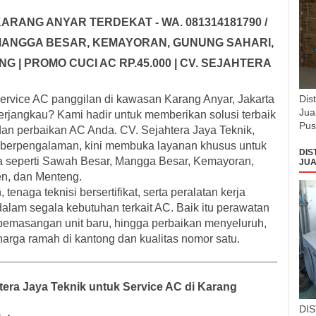
ARANG ANYAR TERDEKAT - WA. 081314181790 /
, MANGGA BESAR, KEMAYORAN, GUNUNG SAHARI,
G | PROMO CUCI AC RP.45.000 | CV. SEJAHTERA
rvice AC panggilan di kawasan Karang Anyar, Jakarta
Dis
Jua
 terjangkau? Kami hadir untuk memberikan solusi terbaik
Pus
an perbaikan AC Anda. CV. Sejahtera Jaya Teknik,
n berpengalaman, kini membuka layanan khusus untuk
DIS
ya seperti Sawah Besar, Mangga Besar, Kemayoran,
JUA
en, dan Menteng.
naga teknisi bersertifikat, serta peralatan kerja
lam segala kebutuhan terkait AC. Baik itu perawatan
n, pemasangan unit baru, hingga perbaikan menyeluruh,
rga ramah di kantong dan kualitas nomor satu.
era Jaya Teknik untuk Service AC di Karang
DI