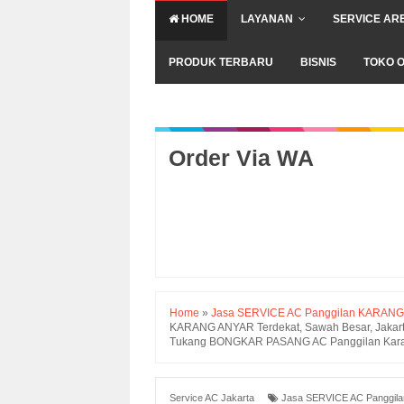
HOME
LAYANAN
SERVICE AR
PRODUK TERBARU
BISNIS
TOKO O
Order Via WA
Home
»
Jasa SERVICE AC Panggilan KARANG
KARANG ANYAR Terdekat, Sawah Besar, Jakarta
Tukang BONGKAR PASANG AC Panggilan Karang
Service AC Jakarta
Jasa SERVICE AC Panggil