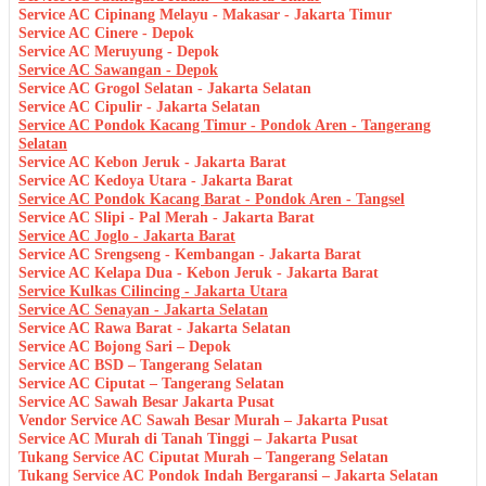
Service AC Cipinang Melayu - Makasar - Jakarta Timur
Service AC Cinere - Depok
Service AC Meruyung - Depok
Service AC Sawangan - Depok
Service AC Grogol Selatan - Jakarta Selatan
Service AC Cipulir - Jakarta Selatan
Service AC Pondok Kacang Timur - Pondok Aren - Tangerang
Selatan
Service AC Kebon Jeruk - Jakarta Barat
Service AC Kedoya Utara - Jakarta Barat
Service AC Pondok Kacang Barat - Pondok Aren - Tangsel
Service AC Slipi - Pal Merah - Jakarta Barat
Service AC Joglo - Jakarta Barat
Service AC Srengseng - Kembangan - Jakarta Barat
Service AC Kelapa Dua - Kebon Jeruk - Jakarta Barat
Service Kulkas Cilincing - Jakarta Utara
Service AC Senayan - Jakarta Selatan
Service AC Rawa Barat - Jakarta Selatan
Service AC Bojong Sari – Depok
Service AC BSD – Tangerang Selatan
Service AC Ciputat – Tangerang Selatan
Service AC Sawah Besar Jakarta Pusat
Vendor Service AC Sawah Besar Murah – Jakarta Pusat
Service AC Murah di Tanah Tinggi – Jakarta Pusat
Tukang Service AC Ciputat Murah – Tangerang Selatan
Tukang Service AC Pondok Indah Bergaransi – Jakarta Selatan