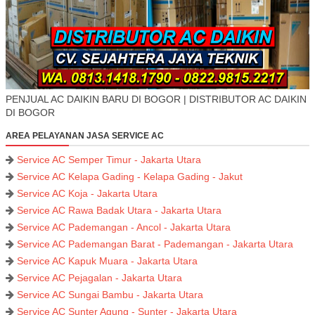
PENJUAL AC DAIKIN BARU DI BOGOR | DISTRIBUTOR AC DAIKIN
DI BOGOR
AREA PELAYANAN JASA SERVICE AC
Service AC Semper Timur - Jakarta Utara
Service AC Kelapa Gading - Kelapa Gading - Jakut
Service AC Koja - Jakarta Utara
Service AC Rawa Badak Utara - Jakarta Utara
Service AC Pademangan - Ancol - Jakarta Utara
Service AC Pademangan Barat - Pademangan - Jakarta Utara
Service AC Kapuk Muara - Jakarta Utara
Service AC Pejagalan - Jakarta Utara
Service AC Sungai Bambu - Jakarta Utara
Service AC Sunter Agung - Sunter - Jakarta Utara