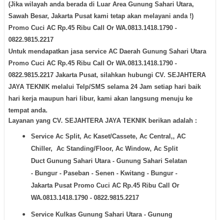
(Jika wilayah anda berada di Luar Area Gunung Sahari Utara,
Sawah Besar, Jakarta Pusat kami tetap akan melayani anda !)
Promo Cuci AC Rp.45 Ribu Call Or WA.0813.1418.1790 -
0822.9815.2217
Untuk mendapatkan
jasa service AC Daerah Gunung Sahari Utara
Promo Cuci AC Rp.45 Ribu Call Or WA.0813.1418.1790 -
0822.9815.2217 Jakarta Pusat
, silahkan hubungi
CV. SEJAHTERA
JAYA TE
KNIK melalui Telp/SMS selama
24 Jam
setiap hari
baik
hari kerja maupun hari libur, kami akan langsung menuju ke
tempat anda.
Layanan yang
CV. SEJAHTERA JAYA TEKNIK
berikan adalah :
Service Ac Split, Ac Kaset/Cassete, Ac Central,, AC
Chiller, Ac Standing/Floor, Ac Window, Ac Split
Duct
Gunung Sahari Utara - Gunung Sahari Selatan
- Bungur - Paseban - Senen - Kwitang - Bungur -
Jakarta Pusat Promo Cuci AC Rp.45 Ribu Call Or
WA.0813.1418.1790 - 0822.9815.2217
Service Kulkas
Gunung Sahari Utara - Gunung