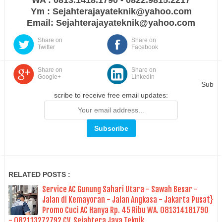
Ym : Sejahterajayateknik@yahoo.com
Email: Sejahterajayateknik@yahoo.com
Share on
Share on
Twitter
Facebook
Share on
Share on
Google+
LinkedIn
Sub
scribe to receive free email updates:
RELATED POSTS :
Service AC Gunung Sahari Utara - Sawah Besar -
Jalan di Kemayoran - Jalan Angkasa - Jakarta Pusat}
Promo Cuci AC Hanya Rp. 45 Ribu WA. 081314181790
- 082113272792 CV. Sejahtera Jaya Teknik