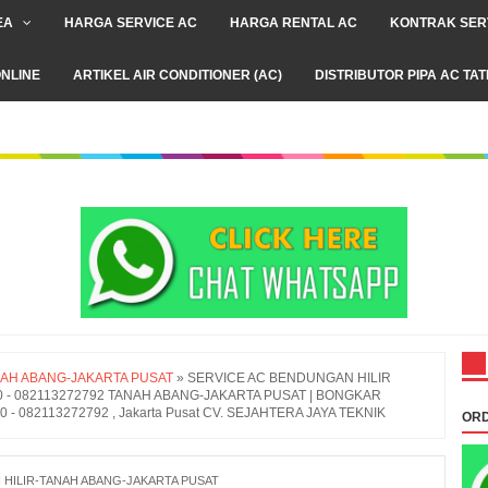
EA
HARGA SERVICE AC
HARGA RENTAL AC
KONTRAK SER
NLINE
ARTIKEL AIR CONDITIONER (AC)
DISTRIBUTOR PIPA AC TA
NAH ABANG-JAKARTA PUSAT
»
SERVICE AC BENDUNGAN HILIR
790 - 082113272792 TANAH ABANG-JAKARTA PUSAT | BONGKAR
 082113272792 , Jakarta Pusat CV. SEJAHTERA JAYA TEKNIK
ORD
 HILIR-TANAH ABANG-JAKARTA PUSAT