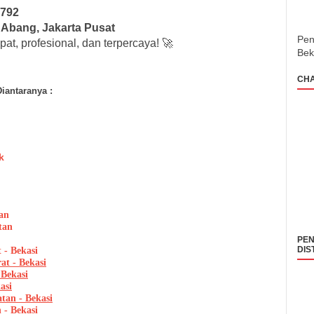
2792
 Abang, Jakarta Pusat
Pen
t, profesional, dan terpercaya! 🚀
Bek
CH
iantaranya :
k
an
tan
PEN
DIS
 - Bekasi
at - Bekasi
 Bekasi
asi
atan - Bekasi
 - Bekasi