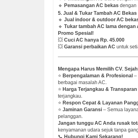
🔹
Pemasangan AC bekas
dengan 
5. Jual & Tukar Tambah AC Bekas 
🔹
Jual indoor & outdoor AC beka
🔹
Tukar tambah AC lama dengan 
Promo Spesial!
💥
Cuci AC hanya Rp. 45.000
💥
Garansi perbaikan AC
untuk seti
Mengapa Harus Memilih CV. Sejah
⭐
Berpengalaman & Profesional
– 
berbagai masalah AC.
⭐
Harga Terjangkau & Transparan
terjangkau.
⭐
Respon Cepat & Layanan Pangg
⭐
Jaminan Garansi
– Semua layana
pelanggan.
Jangan tunggu AC Anda rusak tota
kenyamanan udara sejuk tanpa gan
📞
Hubungi Kami Sekarang!