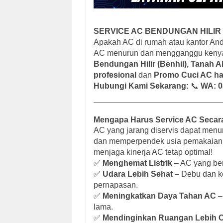
SERVICE AC BENDUNGAN HILIR –
Apakah AC di rumah atau kantor Anda
AC menurun dan mengganggu kenya
Bendungan Hilir (Benhil), Tanah A
profesional
dan
Promo Cuci AC ha
Hubungi Kami Sekarang:
📞
WA: 0
Mengapa Harus Service AC Secar
AC yang jarang diservis dapat menur
dan memperpendek usia pemakaian. 
menjaga kinerja AC tetap optimal!
✅
Menghemat Listrik
– AC yang bers
✅
Udara Lebih Sehat
– Debu dan ko
pernapasan.
✅
Meningkatkan Daya Tahan AC
–
lama.
✅
Mendinginkan Ruangan Lebih 