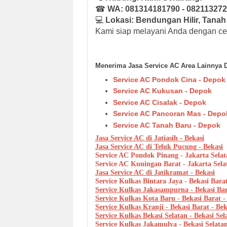
☎
WA: 081314181790 - 08211327
💻
Lokasi: Bendungan Hilir, Tanah
Kami siap melayani Anda dengan cepa
Menerima Jasa Service AC Area Lainnya D
Service AC Pondok Cina - Depok
Service AC Kukusan - Depok
Service AC Cisalak - Depok
Service AC Pancoran Mas - Depo
Service AC Tanah Baru - Depok
Jasa Service AC di Jatiasih - Bekasi
Jasa Service AC di Teluk Pucung - Bekasi
Service AC Pondok Pinang - Jakarta Selat
Service AC Kuningan Barat - Jakarta Sela
Jasa Service AC di Jatikramat - Bekasi
Service Kulkas Bintara Jaya - Bekasi Barat
Service Kulkas Jakasampurna - Bekasi Bar
Service Kulkas Kota Baru - Bekasi Barat -
Service Kulkas Kranji - Bekasi Barat - Bek
Service Kulkas Bekasi Selatan - Bekasi Sel
Service Kulkas Jakamulya - Bekasi Selatan