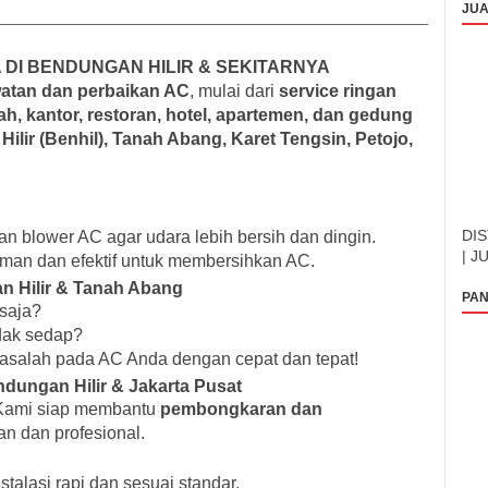
JUA
 DI BENDUNGAN HILIR & SEKITARNYA
atan dan perbaikan AC
, mulai dari
service ringan
h, kantor, restoran, hotel, apartemen, dan gedung
ilir (Benhil), Tanah Abang, Karet Tengsin, Petojo,
DIS
dan blower AC agar udara lebih bersih dan dingin.
| J
man dan efektif untuk membersihkan AC.
n Hilir & Tanah Abang
PAN
 saja?
idak sedap?
asalah pada AC Anda dengan cepat dan tepat!
dungan Hilir & Jakarta Pusat
? Kami siap membantu
pembongkaran dan
 dan profesional.
talasi rapi dan sesuai standar.