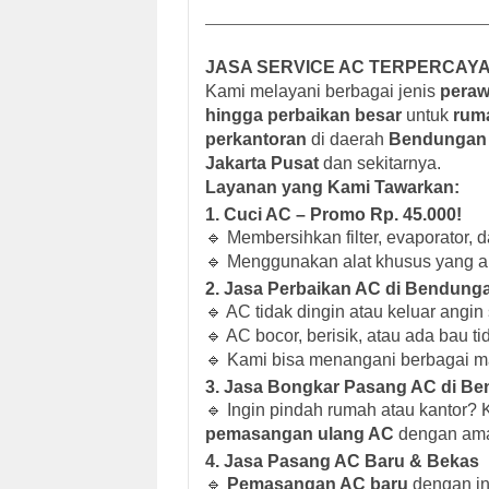
JASA SERVICE AC TERPERCAYA
Kami melayani berbagai jenis
peraw
hingga perbaikan besar
untuk
ruma
perkantoran
di daerah
Bendungan H
Jakarta Pusat
dan sekitarnya.
Layanan yang Kami Tawarkan:
1. Cuci AC – Promo Rp. 45.000!
🔹 Membersihkan filter, evaporator, 
🔹 Menggunakan alat khusus yang a
2. Jasa Perbaikan AC di Bendunga
🔹 AC tidak dingin atau keluar angin
🔹 AC bocor, berisik, atau ada bau t
🔹 Kami bisa menangani berbagai m
3. Jasa Bongkar Pasang AC di Ben
🔹 Ingin pindah rumah atau kantor
pemasangan ulang AC
dengan aman
4. Jasa Pasang AC Baru & Bekas
🔹
Pemasangan AC baru
dengan ins