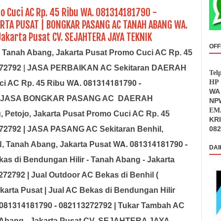
o Cuci AC Rp. 45 Ribu WA. 081314181790 -
TA PUSAT | BONGKAR PASANG AC TANAH ABANG WA.
akarta Pusat CV. SEJAHTERA JAYA TEKNIK
OFF
, Tanah Abang, Jakarta Pusat Promo Cuci AC Rp. 45
272792
|
JASA PERBAIKAN AC Sekitaran DAERAH
Tel
WA. 081314181790 -
HP 
i AC Rp. 45 Ribu
WA 
| JASA BONGKAR PASANG AC DAERAH
NPW
EMA
Petojo, Jakarta Pusat Promo Cuci AC Rp. 45
KR
272792
| JASA PASANG AC Sekitaran Benhil,
082
WA. 081314181790 -
, Tanah Abang, Jakarta Pusat
DAI
kas di Bendungan Hilir - Tanah Abang - Jakarta
3272792
| Jual Outdoor AC Bekas di Benhil (
karta Pusat | Jual AC Bekas di Bendungan Hilir
081314181790 - 082113272792
| Tukar Tambah AC
h Abang - Jakarta Pusat CV. SEJAHTERA JAYA