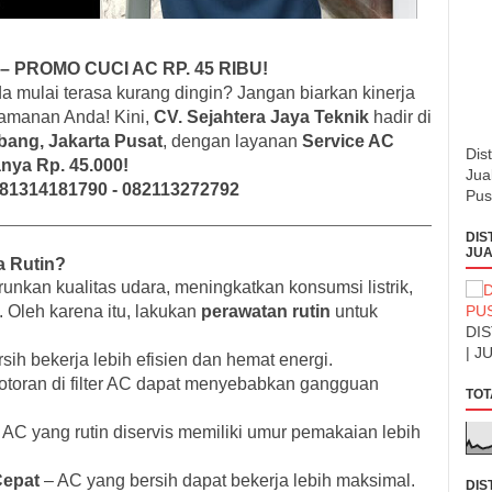
 PROMO CUCI AC RP. 45 RIBU!
 mulai terasa kurang dingin? Jangan biarkan kinerja
manan Anda! Kini,
CV. Sejahtera Jaya Teknik
hadir di
bang, Jakarta Pusat
, dengan layanan
Service AC
Dis
nya Rp. 45.000!
Jua
81314181790 - 082113272792
Pus
DIS
JUA
a Rutin?
unkan kualitas udara, meningkatkan konsumsi listrik,
Oleh karena itu, lakukan
perawatan rutin
untuk
DI
| J
ih bekerja lebih efisien dan hemat energi.
toran di filter AC dapat menyebabkan gangguan
TOT
 AC yang rutin diservis memiliki umur pemakaian lebih
Cepat
– AC yang bersih dapat bekerja lebih maksimal.
DIS