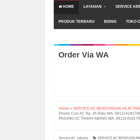
HOME
LAYANAN
SERVICE AR
PRODUK TERBARU
BISNIS
TOKO O
Order Via WA
Home
»
SERVICE AC BENDUNGAN HILIR-TA
Promo Cuci AC Rp. 45 Ribu WA. 081314181
PASANG AC TANAH ABANG WA. 081314181790 -
Service AC Jakarta
SERVICE AC BENDUNGAN