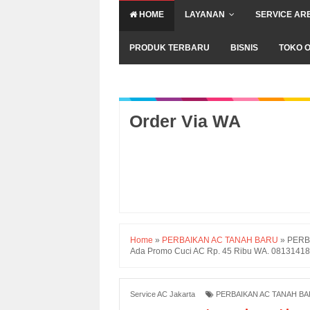
HOME
LAYANAN
SERVICE AR
PRODUK TERBARU
BISNIS
TOKO O
Order Via WA
Home
»
PERBAIKAN AC TANAH BARU
»
PERBA
Ada Promo Cuci AC Rp. 45 Ribu WA. 0813141
Service AC Jakarta
PERBAIKAN AC TANAH B