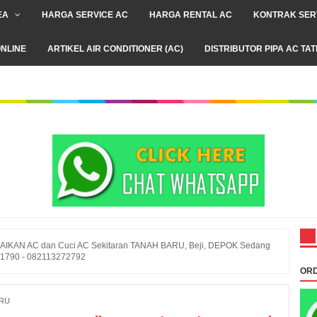
EA
HARGA SERVICE AC
HARGA RENTAL AC
KONTRAK SER
NLINE
ARTIKEL AIR CONDITIONER (AC)
DISTRIBUTOR PIPA AC TA
IKAN AC dan Cuci AC Sekitaran TANAH BARU, Beji, DEPOK Sedang
81790 - 082113272792
ORD
ARU