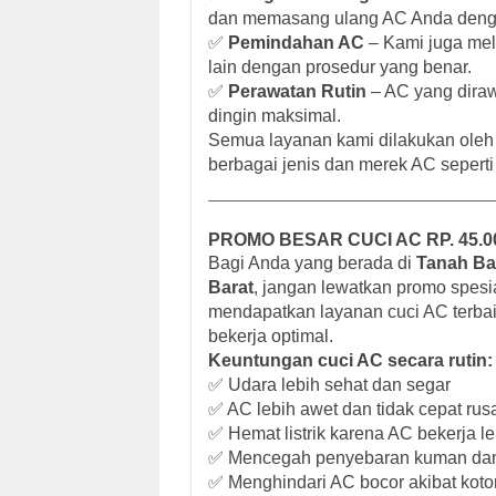
dan memasang ulang AC Anda denga
✅
Pemindahan AC
– Kami juga mel
lain dengan prosedur yang benar.
✅
Perawatan Rutin
– AC yang diraw
dingin maksimal.
Semua layanan kami dilakukan ole
berbagai jenis dan merek AC seperti
PROMO BESAR CUCI AC RP. 45.
Bagi Anda yang berada di
Tanah Bar
Barat
, jangan lewatkan promo spesi
mendapatkan layanan cuci AC terbai
bekerja optimal.
Keuntungan cuci AC secara rutin:
✅ Udara lebih sehat dan segar
✅ AC lebih awet dan tidak cepat rus
✅ Hemat listrik karena AC bekerja le
✅ Mencegah penyebaran kuman dan
✅ Menghindari AC bocor akibat kot