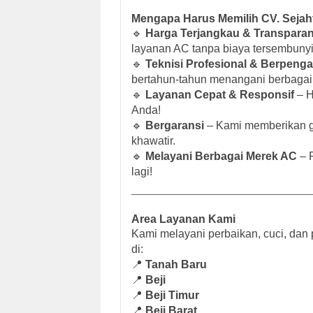
Mengapa Harus Memilih CV. Sejah
🔹
Harga Terjangkau & Transpara
layanan AC tanpa biaya tersembunyi
🔹
Teknisi Profesional & Berpeng
bertahun-tahun menangani berbagai
🔹
Layanan Cepat & Responsif
– H
Anda!
🔹
Bergaransi
– Kami memberikan ga
khawatir.
🔹
Melayani Berbagai Merek AC
– 
lagi!
Area Layanan Kami
Kami melayani perbaikan, cuci, da
di:
📍
Tanah Baru
📍
Beji
📍
Beji Timur
📍
Beji Barat