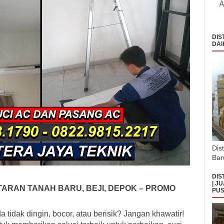
DIS
DAI
Dis
Bar
DIS
| J
TARAN TANAH BARU, BEJI, DEPOK – PROMO
PUS
tidak dingin, bocor, atau berisik? Jangan khawatir!