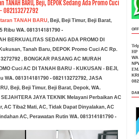
an TANAH BARU, Beji, DEPOK Sedang Ada Promo Cuci
 - 082113272792
itaran TANAH BARU
, Beji, Beji Timur, Beji Barat,
WA. 081314181790 -
OFF
45 Ribu
AH BERKUALITAS SEDANG ADA PROMO DI
Tel
 Kukusan, Tanah Baru, DEPOK Promo Cuci AC Rp.
HP 
13272792
WA 
, BONGKAR PASANG AC MURAH
NPW
O Cuci AC DI TANAH BARU - KUKUSAN - BEJI,
EMA
KR
WA. 081314181790 - 082113272792
bu
, JASA
082
WA.
 Beji, Beji Timur, Beji Barat, Depok,
DAI
 SEJAHTERA JAYA TEKNIK Melayani Perbaikan AC
r, AC Tiba2 Mati, AC, Tidak Dapat Dinyalakan, AC
WA. 081314181790 -
indahan AC, Perawatan Rutin