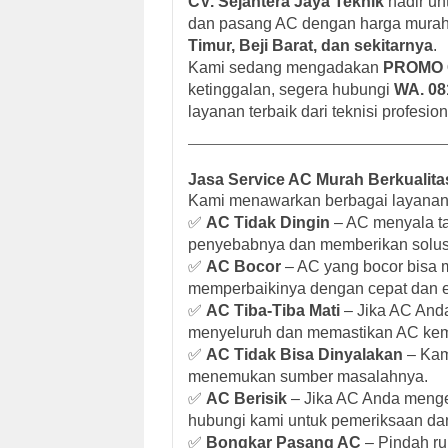
CV. Sejahtera Jaya Teknik
hadir un
dan pasang AC dengan harga murah 
Timur, Beji Barat, dan sekitarnya
.
Kami sedang mengadakan
PROMO C
ketinggalan, segera hubungi
WA. 08
layanan terbaik dari teknisi profesio
Jasa Service AC Murah Berkualitas
Kami menawarkan berbagai layanan 
✅
AC Tidak Dingin
– AC menyala ta
penyebabnya dan memberikan solusi
✅
AC Bocor
– AC yang bocor bisa m
memperbaikinya dengan cepat dan ef
✅
AC Tiba-Tiba Mati
– Jika AC And
menyeluruh dan memastikan AC kemb
✅
AC Tidak Bisa Dinyalakan
– Kam
menemukan sumber masalahnya.
✅
AC Berisik
– Jika AC Anda mengel
hubungi kami untuk pemeriksaan da
✅
Bongkar Pasang AC
– Pindah r