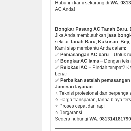
Hubungi kami sekarang di
WA. 0813
AC Anda!
Bongkar Pasang AC Tanah Baru, Be
Jika Anda membutuhkan
jasa bong
sekitar
Tanah Baru, Kukusan, Beji,
Kami siap membantu Anda dalam:
✅
Pemasangan AC baru
– Untuk ru
✅
Bongkar AC lama
– Dengan tekni
✅
Relokasi AC
– Pindah tempat? K
benar
✅
Perbaikan setelah pemasangan
Jaminan layanan:
⭐ Teknisi profesional dan berpenga
⭐ Harga transparan, tanpa biaya te
⭐ Proses cepat dan rapi
⭐ Bergaransi
Segera hubungi
WA. 081314181790