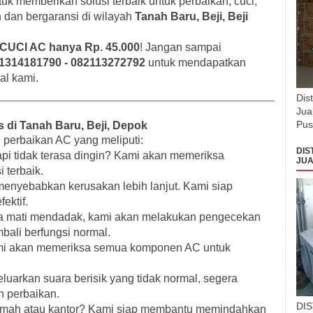
tuk memberikan solusi terbaik untuk perbaikan, cuci,
dan bergaransi di wilayah
Tanah Baru, Beji, Beji
UCI AC hanya Rp. 45.000
! Jangan sampai
1314181790 - 082113272792
untuk mendapatkan
nal kami.
Dis
Jua
Pus
 di Tanah Baru, Beji, Depok
perbaikan AC yang meliputi:
DIS
pi tidak terasa dingin? Kami akan memeriksa
JUA
 terbaik.
enyebabkan kerusakan lebih lanjut. Kami siap
ektif.
a mati mendadak, kami akan melakukan pengecekan
ali berfungsi normal.
i akan memeriksa semua komponen AC untuk
uarkan suara berisik yang tidak normal, segera
n perbaikan.
DI
umah atau kantor? Kami siap membantu memindahkan