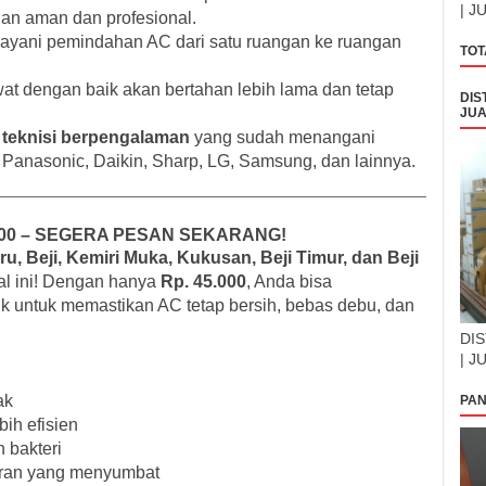
| J
n aman dan profesional.
ayani pemindahan AC dari satu ruangan ke ruangan
TOT
at dengan baik akan bertahan lebih lama dan tetap
DIS
JUA
h
teknisi berpengalaman
yang sudah menangani
 Panasonic, Daikin, Sharp, LG, Samsung, dan lainnya.
000 – SEGERA PESAN SEKARANG!
u, Beji, Kemiri Muka, Kukusan, Beji Timur, dan Beji
al ini! Dengan hanya
Rp. 45.000
, Anda bisa
k untuk memastikan AC tetap bersih, bebas debu, dan
DIS
| J
ak
PAN
bih efisien
 bakteri
oran yang menyumbat