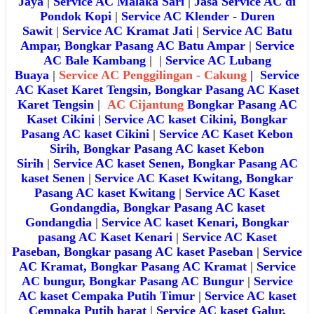
Jaya
|
Service AC Malaka Sari
|
Jasa Service AC di
Pondok Kopi
|
Service AC Klender - Duren
Sawit
|
Service AC Kramat Jati
|
Service AC Batu
Ampar, Bongkar Pasang AC Batu Ampar
|
Service
AC Bale Kambang
|
|
Service AC Lubang
Buaya
|
Service AC Penggilingan - Cakung
|
Service
AC Kaset Karet Tengsin, Bongkar Pasang AC Kaset
Karet Tengsin
|
AC Cijantung
Bongkar Pasang AC
Kaset Cikini
|
Service AC kaset Cikini, Bongkar
Pasang AC kaset Cikini
|
Service AC Kaset Kebon
Sirih, Bongkar Pasang AC kaset Kebon
Sirih
|
Service AC kaset Senen, Bongkar Pasang AC
kaset Senen
|
Service AC Kaset Kwitang, Bongkar
Pasang AC kaset Kwitang
|
Service AC Kaset
Gondangdia, Bongkar Pasang AC kaset
Gondangdia
|
Service AC kaset Kenari, Bongkar
pasang AC Kaset Kenari
|
Service AC Kaset
Paseban, Bongkar pasang AC kaset Paseban
|
Service
AC Kramat, Bongkar Pasang AC Kramat
|
Service
AC bungur, Bongkar Pasang AC Bungur
|
Service
AC kaset Cempaka Putih Timur
|
Service AC kaset
Cempaka Putih barat
|
Service AC kaset Galur,