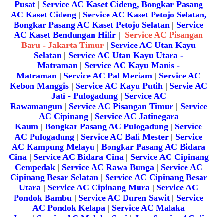
Pusat
|
Service AC Kaset Cideng, Bongkar Pasang
AC Kaset Cideng
|
Service AC Kaset Petojo Selatan,
Bongkar Pasang AC Kaset Petojo Selatan
|
Service
AC Kaset Bendungan Hilir
|
Service AC Pisangan
Baru - Jakarta Timur
|
Service AC Utan Kayu
Selatan
|
Service AC Utan Kayu Utara -
Matraman
|
Service AC Kayu Manis -
Matraman
|
Service AC Pal Meriam
|
Service AC
Kebon Manggis
|
Service AC Kayu Putih
|
Servie AC
Jati - Pulogadung
|
Service AC
Rawamangun
|
Service AC Pisangan Timur
|
Service
AC Cipinang
|
Service AC Jatinegara
Kaum
|
Bongkar Pasang AC Pulogadung
|
Service
AC Pulogadung
|
Service AC Bali Mester
|
Service
AC Kampung Melayu
|
Bongkar Pasang AC Bidara
Cina
|
Service AC Bidara Cina
|
Service AC Cipinang
Cempedak
|
Service AC Rawa Bunga
|
Service AC
Cipinang Besar Selatan
|
Service AC Cipinang Besar
Utara
|
Service AC Cipinang Mura
|
Service AC
Pondok Bambu
|
Service AC Duren Sawit
|
Service
AC Pondok Kelapa
|
Service AC Malaka