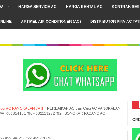
EA
HARGA SERVICE AC
HARGA RENTAL AC
KONTRAK SER
NLINE
ARTIKEL AIR CONDITIONER (AC)
DISTRIBUTOR PIPA AC TA
uci AC PANGKALAN JATI
»
PERBAIKAN AC dan Cuci AC PANGKALAN
bu WA. 081314181790 - 082113272792 | BONGKAR PASANG AC
ORD
AC dan Cuci AC PANGKALAN JATI