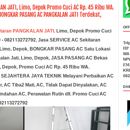
AN JATI, Limo, Depok Promo Cuci AC Rp. 45 Ribu WA.
BONGKAR PASANG AC PANGKALAN JATI Terdekat,
OFF
itaran PANGKALAN JATI,
Limo, Depok
Promo Cuci
 - 082113272792
, Jasa SERVICE AC Sekitaran
Tel
HP 
Air, Limo, Depok, BONGKAR PASANG AC Satu Lokasi
WA 
kalan Jati, Limo, Depok, JASA PASANG AC Bekas
NPW
EMA
WA.
 Depok, Promo Cuci AC Rp. 45 Ribu
KR
 SEJAHTERA JAYA TEKNIK Melayani Perbaikan AC
082
r, AC Tiba2 Mati, AC, Tidak Dapat Dinyalakan, AC
DAI
indahan AC, Perawatan Rutin dll. Promo Cuci AC
082113272792