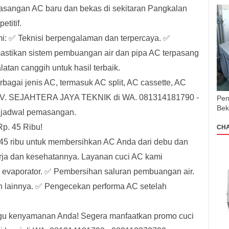
sangan AC baru dan bekas di sekitaran Pangkalan
titif.
: ✅ Teknisi berpengalaman dan terpercaya. ✅
stikan sistem pembuangan air dan pipa AC terpasang
tan canggih untuk hasil terbaik.
agai jenis AC, termasuk AC split, AC cassette, AC
i CV. SEJAHTERA JAYA TEKNIK di WA. 081314181790 -
Pen
Bek
 jadwal pemasangan.
. 45 Ribu!
CH
45 ribu untuk membersihkan AC Anda dari debu dan
rja dan kesehatannya. Layanan cuci AC kami
 evaporator. ✅ Pembersihan saluran pembuangan air.
 lainnya. ✅ Pengecekan performa AC setelah
gu kenyamanan Anda! Segera manfaatkan promo cuci