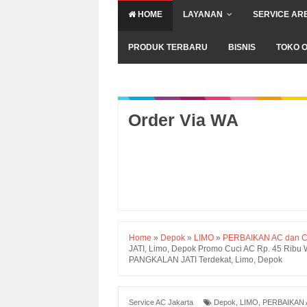
HOME
LAYANAN
SERVICE AR
PRODUK TERBARU
BISNIS
TOKO O
Order Via WA
Home
»
Depok
»
LIMO
»
PERBAIKAN AC dan C
JATI, Limo, Depok Promo Cuci AC Rp. 45 Ri
PANGKALAN JATI Terdekat, Limo, Depok
Service AC Jakarta
Depok
,
LIMO
,
PERBAIKAN 