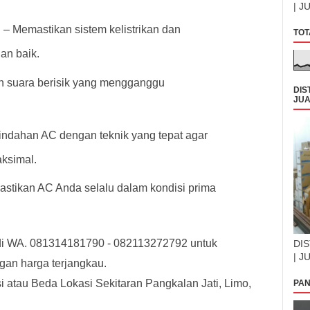
| J
– Memastikan sistem kelistrikan dan
TOT
an baik.
n suara berisik yang mengganggu
DIS
JUA
ndahan AC dengan teknik yang tepat agar
aksimal.
stikan AC Anda selalu dalam kondisi prima
di WA. 081314181790 - 082113272792 untuk
DIS
| J
gan harga terjangkau.
au Beda Lokasi Sekitaran Pangkalan Jati, Limo,
PAN