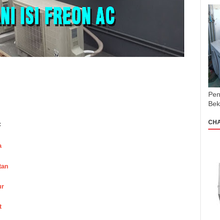
Pen
Bek
CH
:
a
tan
ur
t