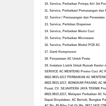
10. Service, Perbaikan Pompa Air/ Jet P
11. Service, Perbaikan/ Pemasangan dan P
12. Service / Pemasangan dan Perawatan 
13. Service, Perbikan Dispenser
14. Service, Perbaikan Mesin Cuci
15. Service, Perbaikan Microwave
16. Service, Perbaikan Modul PCB AC
17. Ganti Kompressor
18. Penyewaan AC Untuk Pesta
19. Instalasi Listrik Untuk Rumah Kantor
SERVICE AC MENTENG
Promo Cuci AC Rp
0822.9815.2217 PERBAIKAN AC MENTENG P
0822.9815.2217, BONGKAR PASANG AC MENT
Pusat, CV. SEJAHTERA JAYA TEKNIK Promo
0822.9815.2217, Melayani Perbaikan AC Se
Dapat Dinyalakan, AC Berisik, Bongkar 
AC Rp. 45 Ribu Call Or Wa. 0813.1418.179