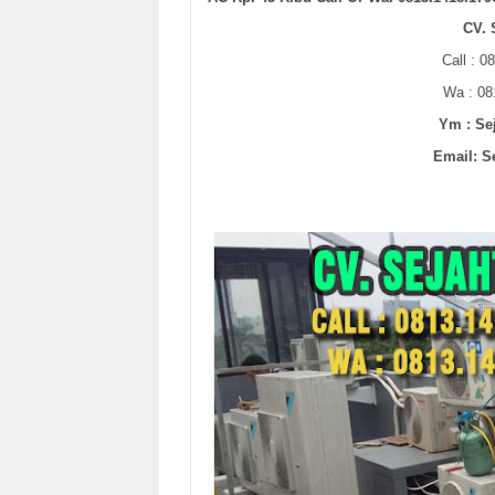
CV.
Call : 0
Wa : 08
Ym : Se
Email: S