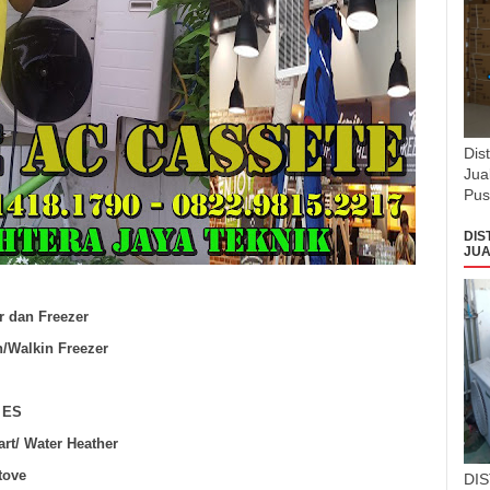
Dis
Jua
Pus
DIS
JUA
r dan Freezer
n/Walkin Freezer
k ES
art/ Water Heather
tove
DI