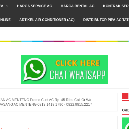
EA
HARGA SERVICE AC
HARGA RENTAL AC
KONTRAK SER
NLINE
ARTIKEL AIR CONDITIONER (AC)
DISTRIBUTOR PIPA AC TA
AN AC MENTENG Promo Cuci AC Rp. 45 Ribu Call Or Wa.
 PASANG AC MENTENG 0813.1418.1790 - 0822.9815.2217
ORD