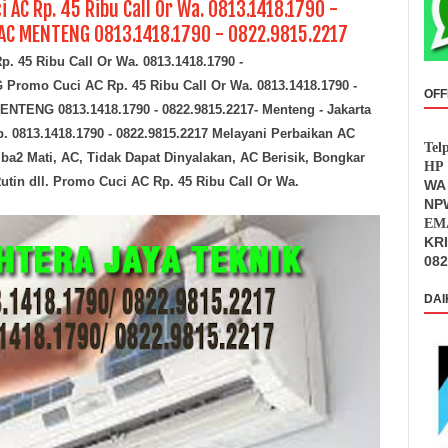
AC Rp. 45 Ribu Call Or Wa. 0813.1418.1790 -
AC MENTENG 0813.1418.1790 - 0822.9815.2217
. 45 Ribu Call Or Wa. 0813.1418.1790 -
romo Cuci AC Rp. 45 Ribu Call Or Wa. 0813.1418.1790 -
OFF
NTENG 0813.1418.1790 - 0822.9815.2217
- Menteng - Jakarta
 0813.1418.1790 - 0822.9815.2217 Melayani Perbaikan AC
Tel
iba2 Mati, AC, Tidak Dapat Dinyalakan, AC Berisik, Bongkar
HP 
tin dll.
Promo Cuci AC Rp. 45 Ribu Call Or Wa.
WA 
NPW
EMA
KR
082
DAI