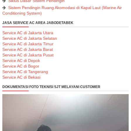
Siklus Dasar Sistem Pendingin
Sistem Pendingin Ruang Akomodasi di Kapal Laut (Marine Air
Conditioning System)
JASA SERVICE AC AREA JABODETABEK
Service AC di Jakarta Utara
Service AC di Jakarta Selatan
Service AC di Jakarta Timur
Service AC di Jakarta Barat
Service AC di Jakarta Pusat
Service AC di Depok
Service AC di Bogor
Service AC di Tangerang
Service AC di Bekasi
DOKUMENTASI FOTO TEKNISI SJT MELAYANI CUSTOMER