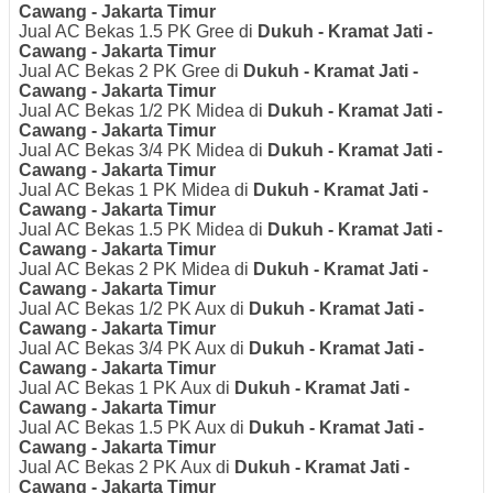
Cawang - Jakarta Timur
Jual AC Bekas 1.5 PK Gree di
Dukuh - Kramat Jati -
Cawang - Jakarta Timur
Jual AC Bekas 2 PK Gree di
Dukuh - Kramat Jati -
Cawang - Jakarta Timur
Jual AC Bekas 1/2 PK Midea di
Dukuh - Kramat Jati -
Cawang - Jakarta Timur
Jual AC Bekas 3/4 PK Midea di
Dukuh - Kramat Jati -
Cawang - Jakarta Timur
Jual AC Bekas 1 PK Midea di
Dukuh - Kramat Jati -
Cawang - Jakarta Timur
Jual AC Bekas 1.5 PK Midea di
Dukuh - Kramat Jati -
Cawang - Jakarta Timur
Jual AC Bekas 2 PK Midea di
Dukuh - Kramat Jati -
Cawang - Jakarta Timur
Jual AC Bekas 1/2 PK Aux di
Dukuh - Kramat Jati -
Cawang - Jakarta Timur
Jual AC Bekas 3/4 PK Aux di
Dukuh - Kramat Jati -
Cawang - Jakarta Timur
Jual AC Bekas 1 PK Aux di
Dukuh - Kramat Jati -
Cawang - Jakarta Timur
Jual AC Bekas 1.5 PK Aux di
Dukuh - Kramat Jati -
Cawang - Jakarta Timur
Jual AC Bekas 2 PK Aux di
Dukuh - Kramat Jati -
Cawang - Jakarta Timur