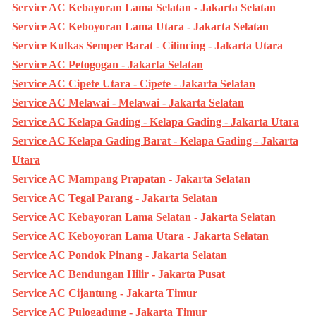
Service AC Kebayoran Lama Selatan - Jakarta Selatan
Service AC Keboyoran Lama Utara - Jakarta Selatan
Service Kulkas Semper Barat - Cilincing - Jakarta Utara
Service AC Petogogan - Jakarta Selatan
Service AC Cipete Utara - Cipete - Jakarta Selatan
Service AC Melawai - Melawai - Jakarta Selatan
Service AC Kelapa Gading - Kelapa Gading - Jakarta Utara
Service AC Kelapa Gading Barat - Kelapa Gading - Jakarta
Utara
Service AC Mampang Prapatan - Jakarta Selatan
Service AC Tegal Parang - Jakarta Selatan
Service AC Kebayoran Lama Selatan - Jakarta Selatan
Service AC Keboyoran Lama Utara - Jakarta Selatan
Service AC Pondok Pinang - Jakarta Selatan
Service AC Bendungan Hilir - Jakarta Pusat
Service AC Cijantung - Jakarta Timur
Service AC Pulogadung - Jakarta Timur