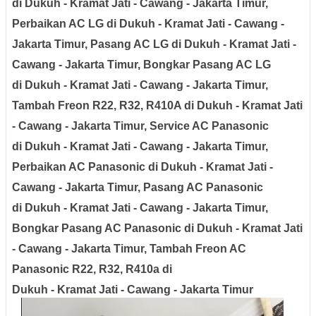
di
Dukuh - Kramat Jati - Cawang - Jakarta Timur
,
Perbaikan AC LG di
Dukuh - Kramat Jati - Cawang -
Jakarta Timur
, Pasang AC LG di
Dukuh - Kramat Jati -
Cawang - Jakarta Timur
, Bongkar Pasang AC LG
di
Dukuh - Kramat Jati - Cawang - Jakarta Timur
,
Tambah Freon R22, R32, R410A di
Dukuh - Kramat Jati
- Cawang - Jakarta Timur
, Service AC Panasonic
di
Dukuh - Kramat Jati - Cawang - Jakarta Timur
,
Perbaikan AC Panasonic di
Dukuh - Kramat Jati -
Cawang - Jakarta Timur
, Pasang AC Panasonic
di
Dukuh - Kramat Jati - Cawang - Jakarta Timur
,
Bongkar Pasang AC Panasonic di
Dukuh - Kramat Jati
- Cawang - Jakarta Timur
, Tambah Freon AC
Panasonic R22, R32, R410a di
Dukuh - Kramat Jati - Cawang - Jakarta Timur