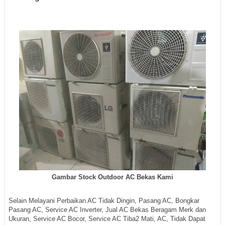
Gambar Stock Outdoor AC Bekas Kami
Selain Melayani Perbaikan AC Tidak Dingin, Pasang AC, Bongkar
Pasang AC, Service AC Inverter, Jual AC Bekas Beragam Merk dan
Ukuran, Service AC Bocor, Service AC Tiba2 Mati, AC, Tidak Dapat