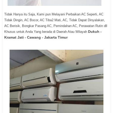
Tidak Hanya itu Saja, Kami pun Melayani Perbaikan AC Seperti, AC
Tidak Dingin, AC Bocor, AC Tiba2 Mati, AC, Tidak Dapat Dinyalakan,
AC Berisik, Bongkar Pasang AC, Pemindahan AC, Perawatan Rutin dll
Dukuh -
Khusus untuk Anda Yang berada di Daerah Atau Wilayah
Kramat Jati - Cawang - Jakarta Timur