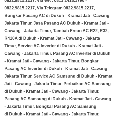
0822.9815.2217, Via WA : 0813.1418.1790 -
0822.9815.2217, Via Telegram 0822.9815.2217,
Bongkar Pasang AC di
Dukuh - Kramat Jati - Cawang -
Jakarta Timur
, Jasa Pasang AC
Dukuh - Kramat Jati -
Cawang - Jakarta Timur
, Tambah Freon AC R22, R32,
R410A di
Dukuh - Kramat Jati - Cawang - Jakarta
Timur
, Service AC Inverter di
Dukuh - Kramat Jati -
Cawang - Jakarta Timur
, Pasang AC Inverter di
Dukuh
- Kramat Jati - Cawang - Jakarta Timur
, Bongkar
Pasang AC Inverter di
Dukuh - Kramat Jati - Cawang -
Jakarta Timur
, Service AC Samsung di
Dukuh - Kramat
Jati - Cawang - Jakarta Timur
, Perbaikan AC Samsung
di
Dukuh - Kramat Jati - Cawang - Jakarta Timur
,
Pasang AC Samsung di
Dukuh - Kramat Jati - Cawang
- Jakarta Timur
, Bongkar Pasang AC Samsung
di
Dukuh - Kramat Jati - Cawang - Jakarta Timur
,