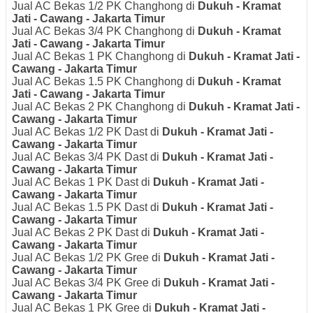
Jual AC Bekas 1/2 PK Changhong di
Dukuh - Kramat
Jati - Cawang - Jakarta Timur
Jual AC Bekas 3/4 PK Changhong di
Dukuh - Kramat
Jati - Cawang - Jakarta Timur
Jual AC Bekas 1 PK Changhong di
Dukuh - Kramat Jati -
Cawang - Jakarta Timur
Jual AC Bekas 1.5 PK Changhong di
Dukuh - Kramat
Jati - Cawang - Jakarta Timur
Jual AC Bekas 2 PK Changhong di
Dukuh - Kramat Jati -
Cawang - Jakarta Timur
Jual AC Bekas 1/2 PK Dast di
Dukuh - Kramat Jati -
Cawang - Jakarta Timur
Jual AC Bekas 3/4 PK Dast di
Dukuh - Kramat Jati -
Cawang - Jakarta Timur
Jual AC Bekas 1 PK Dast di
Dukuh - Kramat Jati -
Cawang - Jakarta Timur
Jual AC Bekas 1.5 PK Dast di
Dukuh - Kramat Jati -
Cawang - Jakarta Timur
Jual AC Bekas 2 PK Dast di
Dukuh - Kramat Jati -
Cawang - Jakarta Timur
Jual AC Bekas 1/2 PK Gree di
Dukuh - Kramat Jati -
Cawang - Jakarta Timur
Jual AC Bekas 3/4 PK Gree di
Dukuh - Kramat Jati -
Cawang - Jakarta Timur
Jual AC Bekas 1 PK Gree di
Dukuh - Kramat Jati -