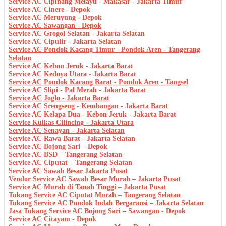
Service AC Cipinang Melayu - Makasar - Jakarta Timur
Service AC Cinere - Depok
Service AC Meruyung - Depok
Service AC Sawangan - Depok
Service AC Grogol Selatan - Jakarta Selatan
Service AC Cipulir - Jakarta Selatan
Service AC Pondok Kacang Timur - Pondok Aren - Tangerang
Selatan
Service AC Kebon Jeruk - Jakarta Barat
Service AC Kedoya Utara - Jakarta Barat
Service AC Pondok Kacang Barat - Pondok Aren - Tangsel
Service AC Slipi - Pal Merah - Jakarta Barat
Service AC Joglo - Jakarta Barat
Service AC Srengseng - Kembangan - Jakarta Barat
Service AC Kelapa Dua - Kebon Jeruk - Jakarta Barat
Service Kulkas Cilincing - Jakarta Utara
Service AC Senayan - Jakarta Selatan
Service AC Rawa Barat - Jakarta Selatan
Service AC Bojong Sari – Depok
Service AC BSD – Tangerang Selatan
Service AC Ciputat – Tangerang Selatan
Service AC Sawah Besar Jakarta Pusat
Vendor Service AC Sawah Besar Murah – Jakarta Pusat
Service AC Murah di Tanah Tinggi – Jakarta Pusat
Tukang Service AC Ciputat Murah – Tangerang Selatan
Tukang Service AC Pondok Indah Bergaransi – Jakarta Selatan
Jasa Tukang Service AC Bojong Sari – Sawangan - Depok
Service AC Citayam - Depok