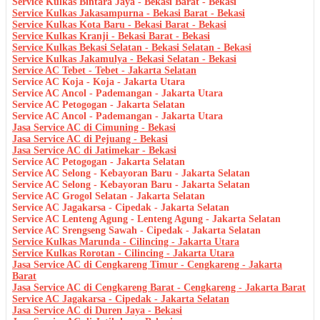
Service Kulkas Bintara Jaya - Bekasi Barat - Bekasi
Service Kulkas Jakasampurna - Bekasi Barat - Bekasi
Service Kulkas Kota Baru - Bekasi Barat - Bekasi
Service Kulkas Kranji - Bekasi Barat - Bekasi
Service Kulkas Bekasi Selatan - Bekasi Selatan - Bekasi
Service Kulkas Jakamulya - Bekasi Selatan - Bekasi
Service AC Tebet - Tebet - Jakarta Selatan
Service AC Koja - Koja - Jakarta Utara
Service AC Ancol - Pademangan - Jakarta Utara
Service AC Petogogan - Jakarta Selatan
Service AC Ancol - Pademangan - Jakarta Utara
Jasa Service AC di Cimuning - Bekasi
Jasa Service AC di Pejuang - Bekasi
Jasa Service AC di Jatimekar - Bekasi
Service AC Petogogan - Jakarta Selatan
Service AC Selong - Kebayoran Baru - Jakarta Selatan
Service AC Selong - Kebayoran Baru - Jakarta Selatan
Service AC Grogol Selatan - Jakarta Selatan
Service AC Jagakarsa - Cipedak - Jakarta Selatan
Service AC Lenteng Agung - Lenteng Agung - Jakarta Selatan
Service AC Srengseng Sawah - Cipedak - Jakarta Selatan
Service Kulkas Marunda - Cilincing - Jakarta Utara
Service Kulkas Rorotan - Cilincing - Jakarta Utara
Jasa Service AC di Cengkareng Timur - Cengkareng - Jakarta
Barat
Jasa Service AC di Cengkareng Barat - Cengkareng - Jakarta Barat
Service AC Jagakarsa - Cipedak - Jakarta Selatan
Jasa Service AC di Duren Jaya - Bekasi