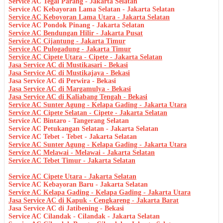
Service AC Tegal Parang - Jakarta Selatan
Service AC Kebayoran Lama Selatan - Jakarta Selatan
Service AC Keboyoran Lama Utara - Jakarta Selatan
Service AC Pondok Pinang - Jakarta Selatan
Service AC Bendungan Hilir - Jakarta Pusat
Service AC Cijantung - Jakarta Timur
Service AC Pulogadung - Jakarta Timur
Service AC Cipete Utara - Cipete - Jakarta Selatan
Jasa Service AC di Mustikasari - Bekasi
Jasa Service AC di Mustikajaya - Bekasi
Jasa Service AC di Perwira - Bekasi
Jasa Service AC di Margamulya - Bekasi
Jasa Service AC di Kaliabang Tengah - Bekasi
Service AC Sunter Agung - Kelapa Gading - Jakarta Utara
Service AC Cipete Selatan - Cipete - Jakarta Selatan
Service AC Bintaro - Tangerang Selatan
Service AC Petukangan Selatan - Jakarta Selatan
Service AC Tebet - Tebet - Jakarta Selatan
Service AC Sunter Agung - Kelapa Gading - Jakarta Utara
Service AC Melawai - Melawai - Jakarta Selatan
Service AC Tebet Timur - Jakarta Selatan
Service AC Cipete Utara - Jakarta Selatan
Service AC Kebayoran Baru - Jakarta Selatan
Service AC Kelapa Gading - Kelapa Gading - Jakarta Utara
Jasa Service AC di Kapuk - Cengkareng - Jakarta Barat
Jasa Service AC di Jatibening - Bekasi
Service AC Cilandak - Cilandak - Jakarta Selatan