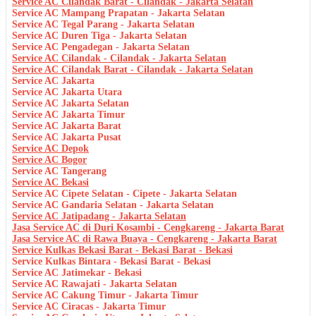
Service AC Cilandak Barat - Cilandak - Jakarta Selatan
Service AC Mampang Prapatan - Jakarta Selatan
Service AC Tegal Parang - Jakarta Selatan
Service AC Duren Tiga - Jakarta Selatan
Service AC Pengadegan - Jakarta Selatan
Service AC Cilandak - Cilandak - Jakarta Selatan
Service AC Cilandak Barat - Cilandak - Jakarta Selatan
Service AC Jakarta
Service AC Jakarta Utara
Service AC Jakarta Selatan
Service AC Jakarta Timur
Service AC Jakarta Barat
Service AC Jakarta Pusat
Service AC Depok
Service AC Bogor
Service AC Tangerang
Service AC Bekasi
Service AC Cipete Selatan - Cipete - Jakarta Selatan
Service AC Gandaria Selatan - Jakarta Selatan
Service AC Jatipadang - Jakarta Selatan
Jasa Service AC di Duri Kosambi - Cengkareng - Jakarta Barat
Jasa Service AC di Rawa Buaya - Cengkareng - Jakarta Barat
Service Kulkas Bekasi Barat - Bekasi Barat - Bekasi
Service Kulkas Bintara - Bekasi Barat - Bekasi
Service AC Jatimekar - Bekasi
Service AC Rawajati - Jakarta Selatan
Service AC Cakung Timur - Jakarta Timur
Service AC Ciracas - Jakarta Timur