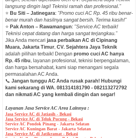
langsung dingin lagi! Teknisi ramah dan profesional."
⭐
Bu Siti – Jatinegara
:
"Promo cuci AC Rp. 45 ribu benar-
benar murah dan hasilnya sangat bersih. Terima kasih!"
⭐
Pak Anton – Rawamangun
:
"Service AC terbaik!
Teknisi cepat datang dan harga sangat terjangkau."
Jika Anda mencari
jasa perbaikan AC di Cipinang
Muara, Jakarta Timur
,
CV. Sejahtera Jaya Teknik
adalah pilihan terbaik! Dengan
promo cuci AC hanya
Rp. 45 ribu
, layanan profesional, teknisi berpengalaman,
dan harga bersahabat, kami siap menangani segala
permasalahan AC Anda.
📞
Jangan tunggu AC Anda rusak parah! Hubungi
kami sekarang di WA. 081314181790 - 082113272792
dan nikmati AC yang kembali dingin dan segar!
Layanan Jasa Service AC Area Lainnya :
Jasa Service AC di Jatiasih - Bekasi
Jasa Service AC di Teluk Pucung - Bekasi
Service AC Pondok Pinang - Jakarta Selatan
Service AC Kuningan Barat - Jakarta Selatan
Jasa Service AC di Jatikramat - Bekasi