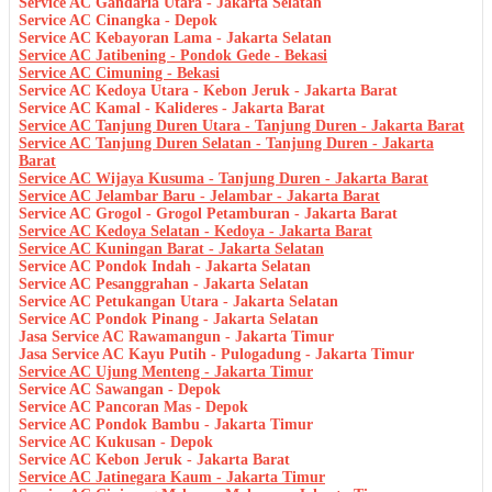
Service AC Gandaria Utara - Jakarta Selatan
Service AC Cinangka - Depok
Service AC Kebayoran Lama - Jakarta Selatan
Service AC Jatibening - Pondok Gede - Bekasi
Service AC Cimuning - Bekasi
Service AC Kedoya Utara - Kebon Jeruk - Jakarta Barat
Service AC Kamal - Kalideres - Jakarta Barat
Service AC Tanjung Duren Utara - Tanjung Duren - Jakarta Barat
Service AC Tanjung Duren Selatan - Tanjung Duren - Jakarta
Barat
Service AC Wijaya Kusuma - Tanjung Duren - Jakarta Barat
Service AC Jelambar Baru - Jelambar - Jakarta Barat
Service AC Grogol - Grogol Petamburan - Jakarta Barat
Service AC Kedoya Selatan - Kedoya - Jakarta Barat
Service AC Kuningan Barat - Jakarta Selatan
Service AC Pondok Indah - Jakarta Selatan
Service AC Pesanggrahan - Jakarta Selatan
Service AC Petukangan Utara - Jakarta Selatan
Service AC Pondok Pinang - Jakarta Selatan
Jasa Service AC Rawamangun - Jakarta Timur
Jasa Service AC Kayu Putih - Pulogadung - Jakarta Timur
Service AC Ujung Menteng - Jakarta Timur
Service AC Sawangan - Depok
Service AC Pancoran Mas - Depok
Service AC Pondok Bambu - Jakarta Timur
Service AC Kukusan - Depok
Service AC Kebon Jeruk - Jakarta Barat
Service AC Jatinegara Kaum - Jakarta Timur