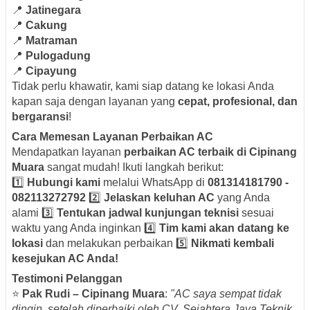
📍
Jatinegara
📍
Cakung
📍
Matraman
📍
Pulogadung
📍
Cipayung
Tidak perlu khawatir, kami siap datang ke lokasi Anda
kapan saja dengan layanan yang
cepat, profesional, dan
bergaransi
!
Cara Memesan Layanan Perbaikan AC
Mendapatkan layanan
perbaikan AC terbaik di Cipinang
Muara
sangat mudah! Ikuti langkah berikut:
1️⃣
Hubungi kami
melalui WhatsApp di
081314181790 -
082113272792
2️⃣
Jelaskan keluhan AC
yang Anda
alami 3️⃣
Tentukan jadwal kunjungan teknisi
sesuai
waktu yang Anda inginkan 4️⃣
Tim kami akan datang ke
lokasi
dan melakukan perbaikan 5️⃣
Nikmati kembali
kesejukan AC Anda!
Testimoni Pelanggan
⭐
Pak Rudi – Cipinang Muara
:
"AC saya sempat tidak
dingin, setelah diperbaiki oleh CV. Sejahtera Jaya Teknik