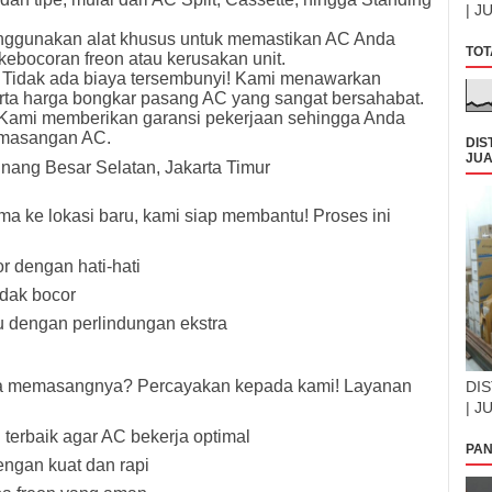
| J
ggunakan alat khusus untuk memastikan AC Anda
TOT
ebocoran freon atau kerusakan unit.
 Tidak ada biaya tersembunyi! Kami menawarkan
erta harga bongkar pasang AC yang sangat bersahabat.
 Kami memberikan garansi pekerjaan sehingga Anda
pemasangan AC.
DIS
JUA
nang Besar Selatan, Jakarta Timur
a ke lokasi baru, kami siap membantu! Proses ini
r dengan hati-hati
idak bocor
u dengan perlindungan ekstra
ara memasangnya? Percayakan kepada kami! Layanan
DIS
| J
terbaik agar AC bekerja optimal
PAN
dengan kuat dan rapi