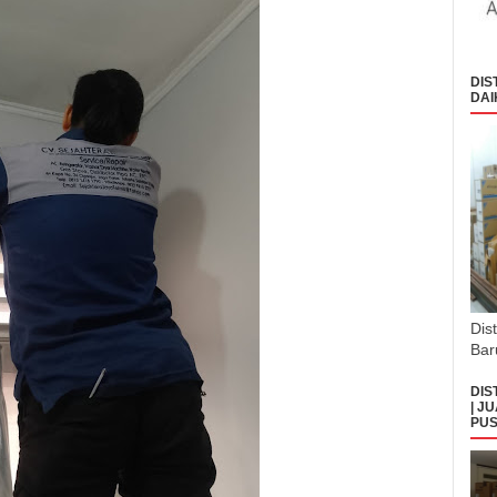
DIS
DAI
Dis
Bar
DIS
| J
PUS