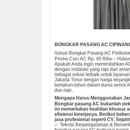
BONGKAR PASANG AC CIPINANG
Solusi Bongkar Pasang AC Profesio
Promo Cuci AC Rp. 45 Ribu – Hubu
Apakah Anda ingin memindahkan AC 
dengan instalasi yang rapi dan aman
sebagai solusi terbaik untuk layana
Jakarta Timur dengan harga terjan
bertahun-tahun dalam dunia servis A
dan rapi.
Mengapa Harus Menggunakan Jas
Bongkar pasang AC bukanlah peke
ini memerlukan keahlian khusus a
efisiensi kinerjanya. Berikut b
jasa profesional seperti CV. Sejah
✅ Teknisi Berpengalaman & Bersertifi
bongkar pasang AC berbagai merek da