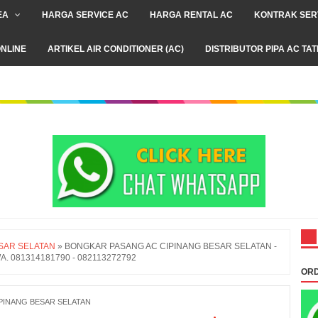
EA
HARGA SERVICE AC
HARGA RENTAL AC
KONTRAK SER
NLINE
ARTIKEL AIR CONDITIONER (AC)
DISTRIBUTOR PIPA AC TA
SAR SELATAN
»
BONGKAR PASANG AC CIPINANG BESAR SELATAN -
WA. 081314181790 - 082113272792
ORD
PINANG BESAR SELATAN