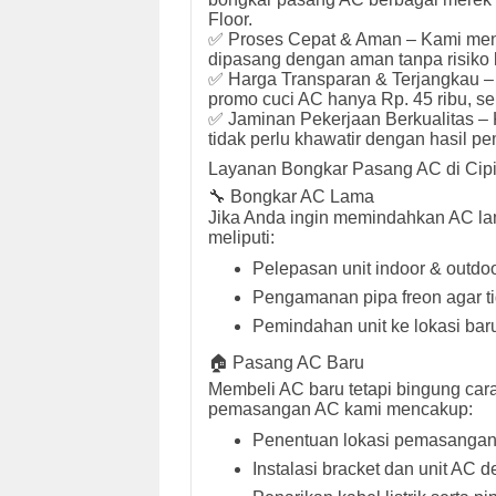
Floor.
✅ Proses Cepat & Aman – Kami men
dipasang dengan aman tanpa risiko k
✅ Harga Transparan & Terjangkau –
promo cuci AC hanya Rp. 45 ribu, s
✅ Jaminan Pekerjaan Berkualitas –
tidak perlu khawatir dengan hasil 
Layanan Bongkar Pasang AC di Cipi
🔧 Bongkar AC Lama
Jika Anda ingin memindahkan AC lam
meliputi:
Pelepasan unit indoor & outdoo
Pengamanan pipa freon agar t
Pemindahan unit ke lokasi bar
🏠 Pasang AC Baru
Membeli AC baru tetapi bingung c
pemasangan AC kami mencakup:
Penentuan lokasi pemasangan 
Instalasi bracket dan unit AC 