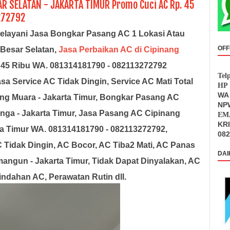
R SELATAN - JAKARTA TIMUR Promo Cuci AC Rp. 45
272792
ayani Jasa Bongkar Pasang AC 1 Lokasi Atau
OFF
 Besar Selatan,
Jasa Perbaikan AC di Cipinang
45 Ribu WA. 081314181790 - 082113272792
Tel
asa Service AC Tidak Dingin, Service AC Mati Total
HP 
WA 
nang Muara - Jakarta Timur, Bongkar Pasang AC
NPW
nga - Jakarta Timur, Jasa Pasang AC Cipinang
EMA
KR
rta Timur WA. 081314181790 - 082113272792,
082
C Tidak Dingin, AC Bocor, AC Tiba2 Mati, AC Panas
DAI
mangun - Jakarta Timur, Tidak Dapat Dinyalakan, AC
ndahan AC, Perawatan Rutin dll.