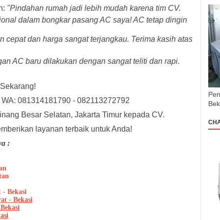
n:
"Pindahan rumah jadi lebih mudah karena tim CV.
sional dalam bongkar pasang AC saya! AC tetap dingin
 cepat dan harga sangat terjangkau. Terima kasih atas
n AC baru dilakukan dengan sangat teliti dan rapi.
 Sekarang!
Pen
📞 WA: 081314181790 - 082113272792
Bek
nang Besar Selatan, Jakarta Timur kepada CV.
CH
emberikan layanan terbaik untuk Anda!
a :
an
tan
 - Bekasi
at - Bekasi
 Bekasi
asi