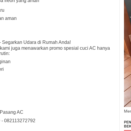
ipa freon yang aman
ru
dan aman
– Segarkan Udara di Rumah Anda!
 kami juga menawarkan promo spesial cuci AC hanya
utin:
ginan
ri
Men
 Pasang AC
 - 082113272792
PEN
BEK