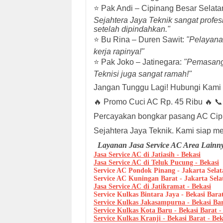
⭐ Pak Andi – Cipinang Besar Selata
Sejahtera Jaya Teknik sangat profe
setelah dipindahkan."
⭐ Bu Rina – Duren Sawit:
"Pelayanan
kerja rapinya!"
⭐ Pak Joko – Jatinegara:
"Pemasanga
Teknisi juga sangat ramah!"
Jangan Tunggu Lagi! Hubungi Kami
🔥 Promo Cuci AC Rp. 45 Ribu 🔥 
Percayakan bongkar pasang AC Cipi
Sejahtera Jaya Teknik. Kami siap m
Layanan Jasa Service AC Area Lainny
Jasa Service AC di Jatiasih - Bekasi
Jasa Service AC di Teluk Pucung - Bekasi
Service AC Pondok Pinang - Jakarta Selat
Service AC Kuningan Barat - Jakarta Sela
Jasa Service AC di Jatikramat - Bekasi
Service Kulkas Bintara Jaya - Bekasi Barat
Service Kulkas Jakasampurna - Bekasi Bar
Service Kulkas Kota Baru - Bekasi Barat -
Service Kulkas Kranji - Bekasi Barat - Bek