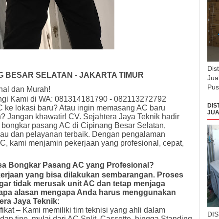
Dis
 BESAR SELATAN - JAKARTA TIMUR
Jua
Pus
nal dan Murah!
ngi Kami di WA: 081314181790 - 082113272792
DIS
ke lokasi baru? Atau ingin memasang AC baru
JUA
? Jangan khawatir! CV. Sejahtera Jaya Teknik hadir
n bongkar pasang AC di Cipinang Besar Selatan,
gkau dan pelayanan terbaik. Dengan pengalaman
C, kami menjamin pekerjaan yang profesional, cepat,
a Bongkar Pasang AC yang Profesional?
rjaan yang bisa dilakukan sembarangan. Proses
gar tidak merusak unit AC dan tetap menjaga
eberapa alasan mengapa Anda harus menggunakan
tera Jaya Teknik:
kat – Kami memiliki tim teknisi yang ahli dalam
DI
n tipe, mulai dari AC Split, Cassette, hingga Standing