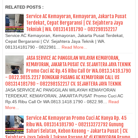
RELATED POSTS :
Service AC Kemayoran, Kemayoran, Jakarta Pusat
Terdekat, Cepat Bergaransi | CV. Sejahtera Jaya
Tekniak | WA. 081314181790 - 082298152217
Service AC Kemayoran, Kemayoran, Jakarta Pusat Terdekat,
Cepat Bergaransi | CV. Sejahtera Jaya Teknik | WA.
081314181790 - 0822981…
Read More...
JASA SERVICE AC PANGGILAN WILAYAH KEMAYORAN,
KEMAYORAN, JAKARTA PUSAT CV. SEJAHTERA JAYA TEKNIK
Promo Cuci AC Rp.45 Ribu Call Or WA.0813.1418.1790
- 0822.9815.2217 BONGKAR PASANG AC KEMAYORAN CALL US
081314181790 - 082298152217 CV. SEJAHTERA JAYA TEKNIK
JASA SERVICE AC PANGGILAN WILAYAH KEMAYORAN
TERDEKAT, KEMAYORAN, JAKARTA PUSAT Promo Cuci AC
Rp.45 Ribu Call Or WA.0813.1418.1790 - 0822.98…
Read
More...
Service AC Kemayoran Promo Cuci AC Hanya Rp. 45
Ribu WA. 081314181790 - 082113272792 Gunung
Sahari Selatan, Kebon Kosong - Jakarta Pusat | CV.
Sejahtera Jaya Teknik | Tukang Pasang AC di KEMAYORAN Promo