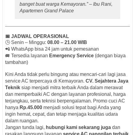
banget buat warga Kemayoran.” –
Ibu Rani,
Apartemen Grand Palace
📅 JADWAL OPERASIONAL
🕒 Senin – Minggu:
08.00 – 21.00 WIB
📲 WhatsApp bisa 24 jam untuk pemesanan
🚐 Tersedia layanan
Emergency Service
(dengan biaya
tambahan)
Kini Anda tidak perlu bingung atau mencari-cari lagi jasa
service AC terpercaya di Kemayoran.
CV. Sejahtera Jaya
Teknik
siap menjadi mitra terbaik Anda dalam merawat
dan memperbaiki AC dengan layanan profesional, harga
terjangkau, serta teknisi berpengalaman. Promo cuci AC
hanya
Rp.45.000
menjadi solusi tepat bagi Anda yang
ingin hemat, cepat, dan tetap menjaga kualitas udara
dalam ruangan.
Jangan tunda lagi,
hubungi kami sekarang juga
dan
rasakan langsung layanan
service AC panggilan terbaik