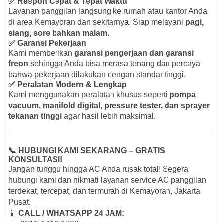
✅ Respon Cepat & Tepat Waktu
Layanan panggilan langsung ke rumah atau kantor Anda
di area Kemayoran dan sekitarnya. Siap melayani
pagi,
siang, sore bahkan malam
.
✅ Garansi Pekerjaan
Kami memberikan
garansi pengerjaan dan garansi
freon
sehingga Anda bisa merasa tenang dan percaya
bahwa pekerjaan dilakukan dengan standar tinggi.
✅ Peralatan Modern & Lengkap
Kami menggunakan peralatan khusus seperti
pompa
vacuum, manifold digital, pressure tester, dan sprayer
tekanan tinggi
agar hasil lebih maksimal.
📞 HUBUNGI KAMI SEKARANG – GRATIS
KONSULTASI!
Jangan tunggu hingga AC Anda rusak total! Segera
hubungi kami dan nikmati layanan service AC panggilan
terdekat, tercepat, dan termurah di Kemayoran, Jakarta
Pusat.
📱
CALL / WHATSAPP 24 JAM: