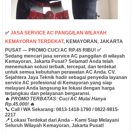
✅
JASA SERVICE AC PANGGILAN WILAYAH
KEMAYORAN TERDEKAT
, KEMAYORAN, JAKARTA
PUSAT — PROMO CUCI AC RP.45 RIBU! ✅
Sedang mencari jasa service AC panggilan di wilayah
Kemayoran, Jakarta Pusat?
Selamat! Anda telah
menemukan solusi terbaik, tercepat, dan terdekat
untuk semua kebutuhan perawatan AC Anda.
CV.
Sejahtera Jaya Teknik
hadir sebagai penyedia layanan
service AC profesional di Kemayoran
yang siap
melayani Anda
langsung ke lokasi
dengan harga
terjangkau
dan pelayanan
bergaransi
.
🔥
PROMO TERBATAS: Cuci AC Mulai Hanya
Rp.45.000!
🔥
📞 Call / WA Sekarang:
0813-1418-1790
/
0822-9815-
2217
📍 Lokasi Terdekat dari Anda – Kami Siap Melayani
Seluruh Wilayah
Kemayoran, Jakarta Pusat!