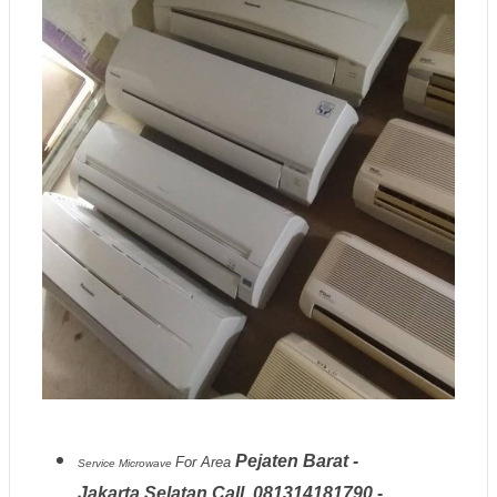
Pejaten Barat -
For Area
Service Microwave
Jakarta Selatan Call .081314181790 -