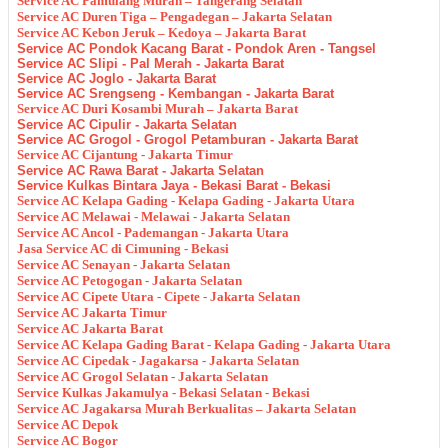
Service AC Pamulang Murah – Tangerang Selatan
Service AC Duren Tiga – Pengadegan – Jakarta Selatan
Service AC Kebon Jeruk – Kedoya – Jakarta Barat
Service AC Pondok Kacang Barat - Pondok Aren - Tangsel
Service AC Slipi - Pal Merah - Jakarta Barat
Service AC Joglo - Jakarta Barat
Service AC Srengseng - Kembangan - Jakarta Barat
Service AC Duri Kosambi Murah – Jakarta Barat
Service AC Cipulir - Jakarta Selatan
Service AC Grogol - Grogol Petamburan - Jakarta Barat
Service AC Cijantung - Jakarta Timur
Service AC Rawa Barat - Jakarta Selatan
Service Kulkas Bintara Jaya - Bekasi Barat - Bekasi
Service AC Kelapa Gading - Kelapa Gading - Jakarta Utara
Service AC Melawai - Melawai - Jakarta Selatan
Service AC Ancol - Pademangan - Jakarta Utara
Jasa Service AC di Cimuning - Bekasi
Service AC Senayan - Jakarta Selatan
Service AC Petogogan - Jakarta Selatan
Service AC Cipete Utara - Cipete - Jakarta Selatan
Service AC Jakarta Timur
Service AC Jakarta Barat
Service AC Kelapa Gading Barat - Kelapa Gading - Jakarta Utara
Service AC Cipedak - Jagakarsa - Jakarta Selatan
Service AC Grogol Selatan - Jakarta Selatan
Service Kulkas Jakamulya - Bekasi Selatan - Bekasi
Service AC Jagakarsa Murah Berkualitas – Jakarta Selatan
Service AC Depok
Service AC Bogor