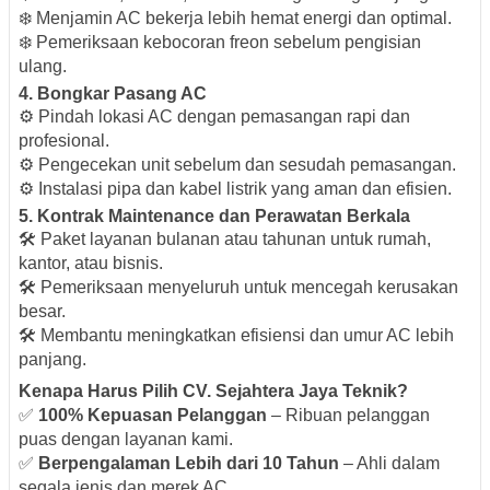
❄️ Menjamin AC bekerja lebih hemat energi dan optimal.
❄️ Pemeriksaan kebocoran freon sebelum pengisian
ulang.
4. Bongkar Pasang AC
⚙️ Pindah lokasi AC dengan pemasangan rapi dan
profesional.
⚙️ Pengecekan unit sebelum dan sesudah pemasangan.
⚙️ Instalasi pipa dan kabel listrik yang aman dan efisien.
5. Kontrak Maintenance dan Perawatan Berkala
🛠️ Paket layanan bulanan atau tahunan untuk rumah,
kantor, atau bisnis.
🛠️ Pemeriksaan menyeluruh untuk mencegah kerusakan
besar.
🛠️ Membantu meningkatkan efisiensi dan umur AC lebih
panjang.
Kenapa Harus Pilih CV. Sejahtera Jaya Teknik?
✅
100% Kepuasan Pelanggan
– Ribuan pelanggan
puas dengan layanan kami.
✅
Berpengalaman Lebih dari 10 Tahun
– Ahli dalam
segala jenis dan merek AC.