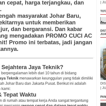
n cepat, harga terjangkau, dan
| J
.
TOT
tengah masyarakat Johar Baru,
ekitarnya untuk memberikan
ujur, dan bergaransi. Dan kabar
DIS
ang mengadakan PROMO CUCI AC
JUA
it!
Promo ini terbatas, jadi jangan
annya.
 Sejahtera Jaya Teknik?
 berpengalaman lebih dari 10 tahun di bidang
aya Teknik
menawarkan keunggulan yang tidak dimiliki
yah Johar Baru dan Jakarta Pusat. Berikut ini adalah
DIS
| J
 kami:
& Tepat Waktu
PAN
i rumah atau tempat kerja Anda sangat tergantung
kami menjamin
respon cepat dan datang tepat waktu
,