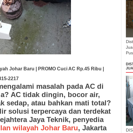
Dis
Jua
Pus
DIS
ayah Johar Baru | PROMO Cuci AC Rp.45 Ribu |
JUA
815-2217
engalami masalah pada AC di
? AC tidak dingin, bocor air,
k sedap, atau bahkan mati total?
ir solusi terpercaya dan terdekat
ejahtera Jaya Teknik
, penyedia
ilan wilayah Johar Baru
, Jakarta
DI