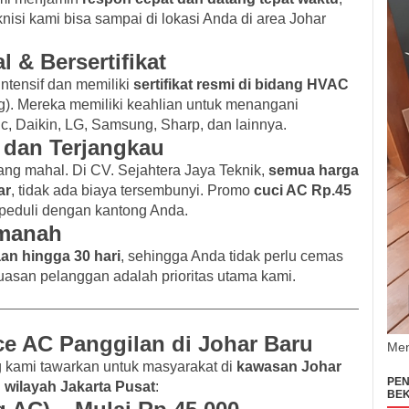
nisi kami bisa sampai di lokasi Anda di area Johar
l & Bersertifikat
intensif dan memiliki
sertifikat resmi di bidang HVAC
ing). Mereka memiliki keahlian untuk menangani
c, Daikin, LG, Samsung, Sharp, dan lainnya.
 dan Terjangkau
ang mahal. Di CV. Sejahtera Jaya Teknik,
semua harga
ar
, tidak ada biaya tersembunyi. Promo
cuci AC Rp.45
peduli dengan kantong Anda.
Amanah
an hingga 30 hari
, sehingga Anda tidak perlu cemas
puasan pelanggan adalah prioritas utama kami.
ce AC Panggilan di Johar Baru
Men
ng kami tawarkan untuk masyarakat di
kawasan Johar
PEN
 wilayah Jakarta Pusat
:
BEK