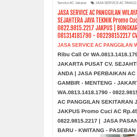
Service AC Jakarta
JASA SERVICE AC PANGG
JASA SERVICE AC PANGGILAN WILAY
SEJAHTERA JAYA TEKNIK Promo Cuci
0822.9815.2217 JAKPUS | BONGKAR
081314181790 - 082298152217 CV
JASA SERVICE AC PANGGILAN 
Ribu Call Or WA.0813.1418.179
JAKARTA PUSAT CV. SEJAHT
ANDA | JASA PERBAIKAN AC
GAMBIR - MENTENG - JAKA
WA.0813.1418.1790 - 0822.
AC PANGGILAN SEKITARAN 
JAKPUS
Promo Cuci AC Rp.45
0822.9815.2217 | JASA PA
BARU - KWITANG - PASEBAN