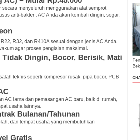
g AC) – Mulai Rp.45.000
or secara menyeluruh menggunakan alat semprot
usus anti-bakteri. AC Anda akan kembali dingin, segar,
reon
n R22, R32, dan R410A sesuai dengan jenis AC Anda.
vakum agar proses pengisian maksimal.
 Tidak Dingin, Bocor, Berisik, Mati
Pen
Bek
lah teknis seperti kompresor rusak, pipa bocor, PCB
CH
 AC
n AC lama dan pemasangan AC baru, baik di rumah,
pat usaha lainnya.
ontrak Bulanan/Tahunan
ekolah, dan tempat usaha yang membutuhkan
vei Gratis