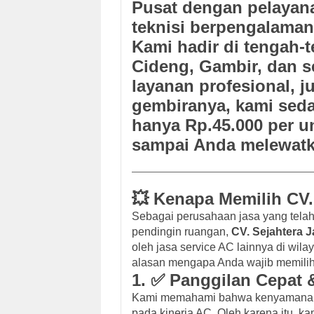
Pusat
dengan pelayana
teknisi berpengalaman
Kami hadir di tengah-
Cideng, Gambir, dan s
layanan profesional, j
gembiranya,
kami sed
hanya Rp.45.000 per un
sampai Anda melewatk
💥 Kenapa Memilih CV.
Sebagai perusahaan jasa yang telah
pendingin ruangan,
CV. Sejahtera J
oleh jasa service AC lainnya di wila
alasan mengapa Anda wajib memilih
1. ✅ Panggilan Cepat 
Kami memahami bahwa kenyamanan d
pada kinerja AC. Oleh karena itu, 