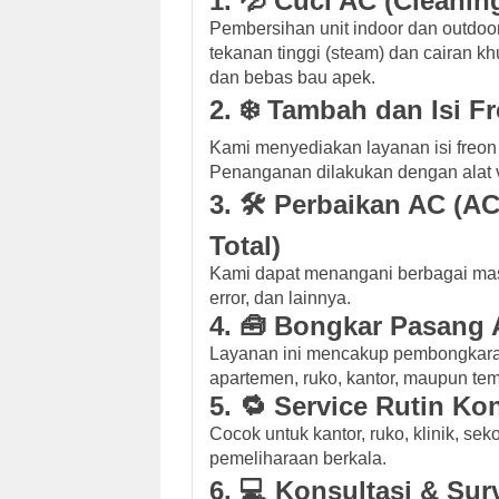
1. 💦 Cuci AC (Cleanin
Pembersihan unit indoor dan outdo
tekanan tinggi (steam) dan cairan kh
dan bebas bau apek.
2. ❄️ Tambah dan Isi F
Kami menyediakan layanan isi freo
Penanganan dilakukan dengan alat 
3. 🛠️ Perbaikan AC (AC
Total)
Kami dapat menangani berbagai masa
error, dan lainnya.
4. 🧰 Bongkar Pasang
Layanan ini mencakup pembongkara
apartemen, ruko, kantor, maupun tem
5. 🔁 Service Rutin K
Cocok untuk kantor, ruko, klinik, s
pemeliharaan berkala.
6. 💻 Konsultasi & Sur