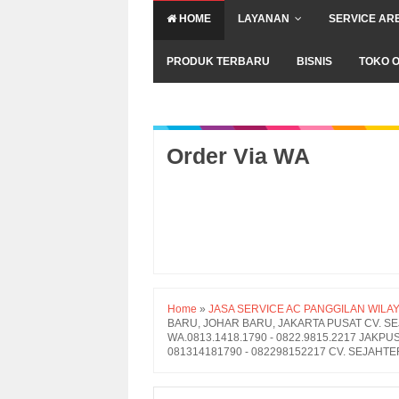
HOME
LAYANAN
SERVICE AR
PRODUK TERBARU
BISNIS
TOKO O
Order Via WA
Home
»
JASA SERVICE AC PANGGILAN WILA
BARU, JOHAR BARU, JAKARTA PUSAT CV. SEJA
WA.0813.1418.1790 - 0822.9815.2217 JAKP
081314181790 - 082298152217 CV. SEJAHTE