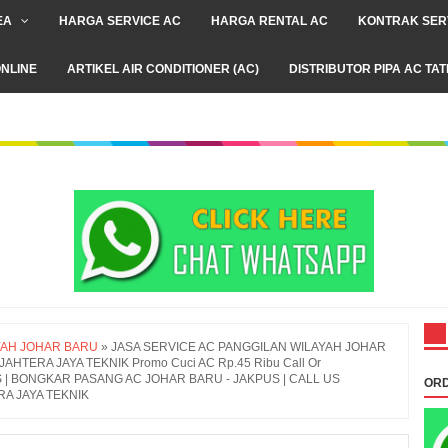
EA
HARGA SERVICE AC
HARGA RENTAL AC
KONTRAK SER
NLINE
ARTIKEL AIR CONDITIONER (AC)
DISTRIBUTOR PIPA AC TA
YAH JOHAR BARU
»
JASA SERVICE AC PANGGILAN WILAYAH JOHAR
HTERA JAYA TEKNIK Promo Cuci AC Rp.45 Ribu Call Or
US | BONGKAR PASANG AC JOHAR BARU - JAKPUS | CALL US
ORD
RA JAYA TEKNIK