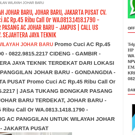
ILAN WILAYAH JOHAR BARU
AH JOHAR BARU, JOHAR BARU, JAKARTA PUSAT CV.
 AC Rp.45 Ribu Call Or WA.0813.1418.1790 -
 PASANG AC JOHAR BARU - JAKPUS | CALL US
OFF
. SEJAHTERA JAYA TEKNIK
Promo Cuci AC Rp.45
WILAYAH JOHAR BARU
Tel
HP 
0 - 0822.9815.2217
CIDENG - GAMBIR -
WA 
NPW
ERA JAYA TEKNIK TERDEKAT DARI LOKASI
EMA
 PANGGILAN JOHAR BARU - GONDANGDIA -
KR
082
RTA PUSAT
Promo Cuci AC Rp.45 Ribu Call Or
9815.2217 | JASA TUKANG BONGKAR PASANG
DAI
JOHAR BARU TERDEKAT, JOHAR BARU -
 Ribu Call Or WA.0813.1418.1790 -
SANG AC PANGGILAN UNTUK WILAYAH JOHAR
 - JAKARTA PUSAT