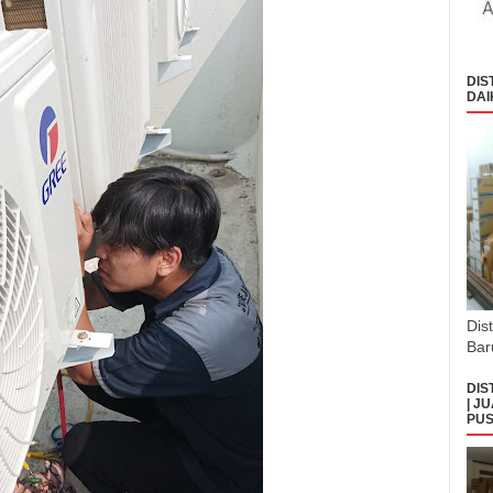
DIS
DAI
Dis
Bar
DIS
| J
PUS