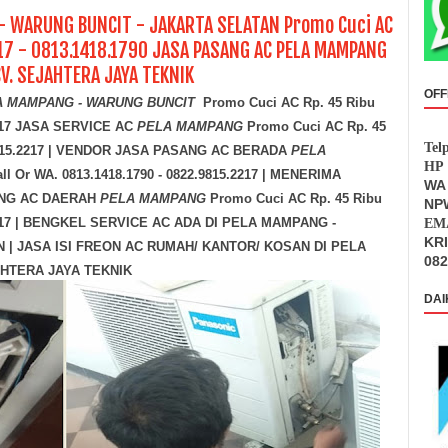
- WARUNG BUNCIT - JAKARTA SELATAN Promo Cuci AC
217 - 0813.1418.1790 JASA PASANG AC PELA MAMPANG
V. SEJAHTERA JAYA TEKNIK
OFF
A MAMPANG - WARUNG BUNCIT
Promo Cuci AC Rp. 45 Ribu
.2217 JASA SERVICE AC
PELA MAMPANG
Promo Cuci AC Rp. 45
Tel
2.9815.2217 | VENDOR JASA PASANG AC BERADA
PELA
HP 
ll Or WA. 0813.1418.1790 - 0822.9815.2217 | MENERIMA
WA 
NG AC DAERAH
PELA MAMPANG
Promo Cuci AC Rp. 45 Ribu
NPW
5.2217 | BENGKEL SERVICE AC ADA DI PELA MAMPANG -
EMA
KR
| JASA ISI FREON AC RUMAH/ KANTOR/ KOSAN DI PELA
082
HTERA JAYA TEKNIK
DAI