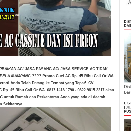
DIS
DAI
RBAIKAN
AC/ JASA PASANG AC/ JASA SERVICE AC TIDAK
PELA MAMPANG
???? Promo Cuci AC Rp. 45 Ribu Call Or WA.
Berarti Anda Telah Datang ke Tempat yang Tepat!
CV.
Dis
. 45 Ribu Call Or WA. 0813.1418.1790 - 0822.9815.2217
akan
Bar
AC
untuk Rumah dan Perkantoran Anda yang ada di daerah
DIS
 Sekitarnya.
| J
PUS