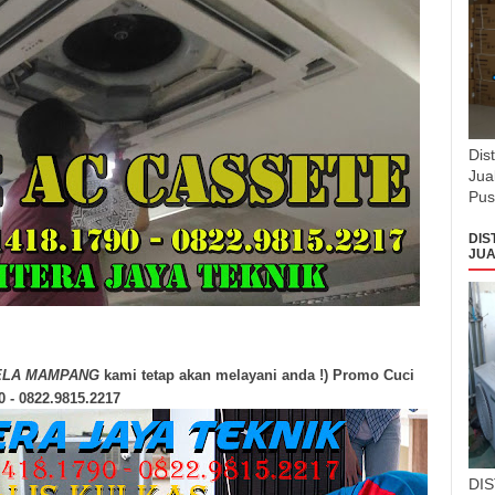
Dis
Jua
Pus
DIS
JUA
ELA MAMPANG
kami tetap akan melayani anda !) Promo Cuci
0 - 0822.9815.2217
DI