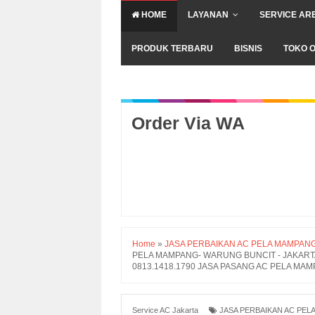
HOME
LAYANAN
SERVICE AR
PRODUK TERBARU
BISNIS
TOKO O
Order Via WA
Home
»
JASA PERBAIKAN AC PELA MAMPANG
PELA MAMPANG- WARUNG BUNCIT - JAKARTA SE
0813.1418.1790 JASA PASANG AC PELA MAMP
Service AC Jakarta
JASA PERBAIKAN AC PEL