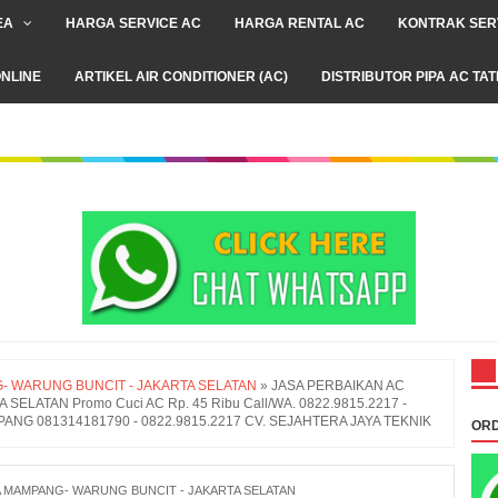
EA
HARGA SERVICE AC
HARGA RENTAL AC
KONTRAK SER
NLINE
ARTIKEL AIR CONDITIONER (AC)
DISTRIBUTOR PIPA AC TA
- WARUNG BUNCIT - JAKARTA SELATAN
»
JASA PERBAIKAN AC
LATAN Promo Cuci AC Rp. 45 Ribu Call/WA. 0822.9815.2217 -
ANG 081314181790 - 0822.9815.2217 CV. SEJAHTERA JAYA TEKNIK
ORD
A MAMPANG- WARUNG BUNCIT - JAKARTA SELATAN